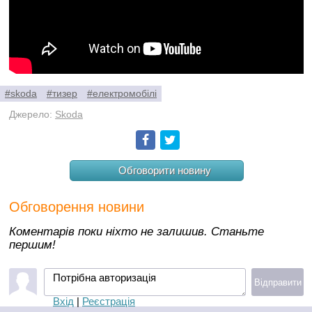
#skoda
#тизер
#електромобілі
Джерело:
Skoda
Facebook
Twitter
Обговорити новину
Обговорення новини
Коментарів поки ніхто не залишив. Станьте
першим!
Потрібна авторизація
Відправити
Вхід
|
Реєстрація