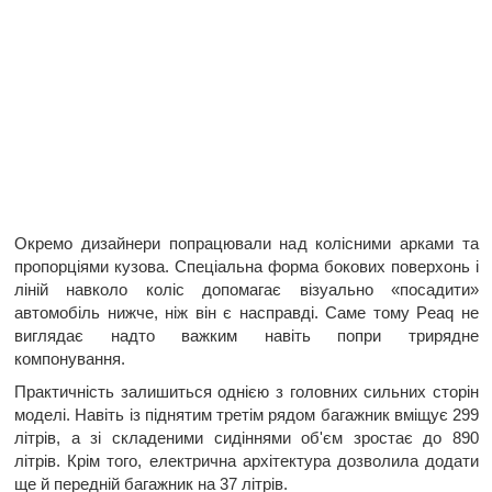
Окремо дизайнери попрацювали над колісними арками та
пропорціями кузова. Спеціальна форма бокових поверхонь і
ліній навколо коліс допомагає візуально «посадити»
автомобіль нижче, ніж він є насправді. Саме тому Peaq не
виглядає надто важким навіть попри трирядне
компонування.
Практичність залишиться однією з головних сильних сторін
моделі. Навіть із піднятим третім рядом багажник вміщує 299
літрів, а зі складеними сидіннями об'єм зростає до 890
літрів. Крім того, електрична архітектура дозволила додати
ще й передній багажник на 37 літрів.