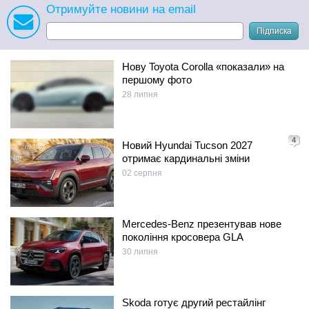
Отримуйте новини на email
Підписка
Нову Toyota Corolla «показали» на
першому фото
28 липня
4
Новий Hyundai Tucson 2027
отримає кардинальні зміни
02 серпня
Mercedes-Benz презентував нове
покоління кросовера GLA
30 липня
Skoda готує другий рестайлінг