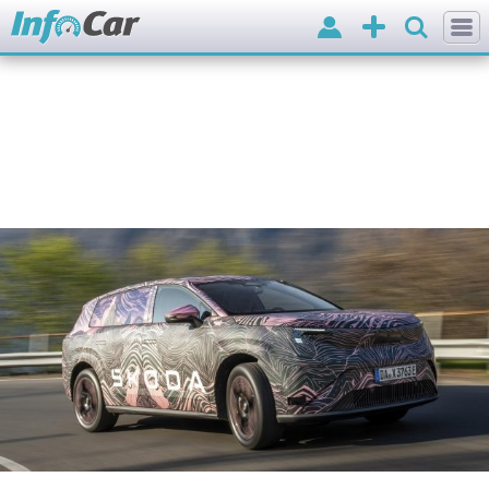
Вхід
Додати
оголошення