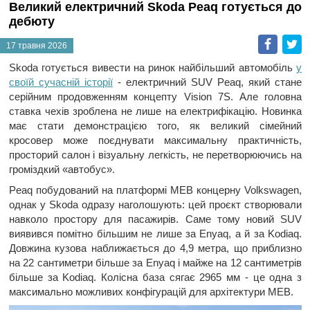
Великий електричний Skoda Peaq готується до
дебюту
Faceb
T
17 травня 2026
Skoda готується вивести на ринок найбільший автомобіль
у
своїй сучасній історії
- електричний SUV Peaq, який стане
серійним продовженням концепту Vision 7S. Але головна
ставка чехів зроблена не лише на електрифікацію. Новинка
має стати демонстрацією того, як великий сімейний
кросовер може поєднувати максимальну практичність,
просторий салон і візуальну легкість, не перетворюючись на
громіздкий «автобус».
Peaq побудований на платформі MEB концерну Volkswagen,
однак у Skoda одразу наголошують: цей проєкт створювали
навколо простору для пасажирів. Саме тому новий SUV
виявився помітно більшим не лише за Enyaq, а й за Kodiaq.
Довжина кузова наближається до 4,9 метра, що приблизно
на 22 сантиметри більше за Enyaq і майже на 12 сантиметрів
більше за Kodiaq. Колісна база сягає 2965 мм - це одна з
максимально можливих конфігурацій для архітектури MEB.