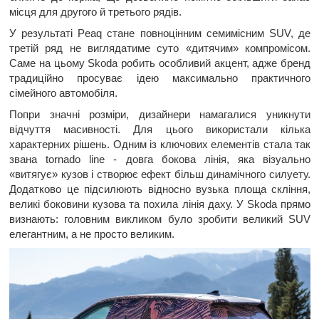
місця для другого й третього рядів.
У результаті Peaq стане повноцінним семимісним SUV, де
третій ряд не виглядатиме суто «дитячим» компромісом.
Саме на цьому Skoda робить особливий акцент, адже бренд
традиційно просуває ідею максимально практичного
сімейного автомобіля.
Попри значні розміри, дизайнери намагалися уникнути
відчуття масивності. Для цього використали кілька
характерних рішень. Одним із ключових елементів стала так
звана tornado line - довга бокова лінія, яка візуально
«витягує» кузов і створює ефект більш динамічного силуету.
Додатково це підсилюють відносно вузька площа скління,
великі боковини кузова та похила лінія даху. У Skoda прямо
визнають: головним викликом було зробити великий SUV
елегантним, а не просто великим.