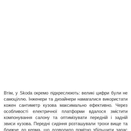
Втім, у Skoda окремо підкреслюють: великі цифри були не
самоціллю. Інженери та дизайнери намагалися використати
кожен сантиметр кузова максимально ефективно. Через
особливості електричної платформи вдалося змістити
компонування салону та оптимізувати передній і задній
звиси кузова. Передні сидіння розташували трохи вище та
ближче до керма, що дозволило помітно збільшити запас