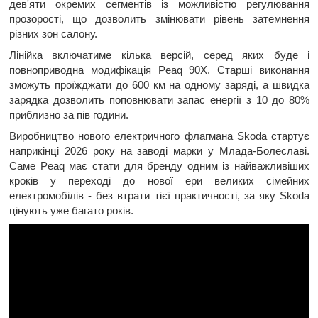
дев'яти окремих сегментів із можливістю регулювання
прозорості, що дозволить змінювати рівень затемнення
різних зон салону.
Лінійка включатиме кілька версій, серед яких буде і
повноприводна модифікація Peaq 90X. Старші виконання
зможуть проїжджати до 600 км на одному заряді, а швидка
зарядка дозволить поповнювати запас енергії з 10 до 80%
приблизно за пів години.
Виробництво нового електричного флагмана Skoda стартує
наприкінці 2026 року на заводі марки у Млада-Болеславі.
Саме Peaq має стати для бренду одним із найважливіших
кроків у переході до нової ери великих сімейних
електромобілів - без втрати тієї практичності, за яку Skoda
цінують уже багато років.