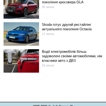
покоління кросовера GLA
30 липня
Skoda готує другий рестайлінг
актуального покоління Octavia
27 липня
Водії електромобілів більш
задоволені своїми автомобілями, ніж
власники авто з ДВЗ
26 липня