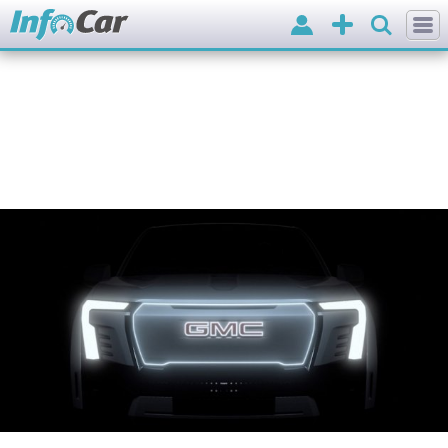
Вхід
Додати
оголошення