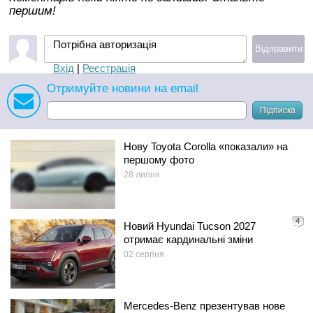
першим!
Потрібна авторизація
Відправити
Вхід
|
Реєстрація
Отримуйте новини на email
Підписка
Нову Toyota Corolla «показали» на
першому фото
28 липня
4
Новий Hyundai Tucson 2027
отримає кардинальні зміни
02 серпня
Mercedes-Benz презентував нове