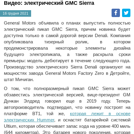
Видео: электрический GMC Sierra
Faceb
T
16 грудня 2021
General Motors объявила о планах выпустить полностью
электрический пикап GMC Sierra, причем новинка будет
доступна только в самой дорогой версии Denali. Компания
опубликовала тизерный ролик, в котором
продемонстрировала некоторые элементы дизайна
будущего электропикапа, а также раскрыла сроки
премьеры: модель дебютирует в течение следующего года.
Производство электрического Sierra Denali организуют на
мощностях завода General Motors Factory Zero в Детройте,
штат Мичиган.
О том, что полноразмерный пикап GMC Sierra может
обзавестись электрической версией, вице-президент GM
Дункан Элдред говорил еще в 2019 году. Теперь
автопроизводитель подтвердил, что новинку построят на
платформе BT1, той же,
которая лежит в основе
электрических Hummer
, и оснастят батарейной системой
Ultium, которая обеспечивает запас хода на уровне 400 миль
(644 километра). Это батарея нового поколения, которая