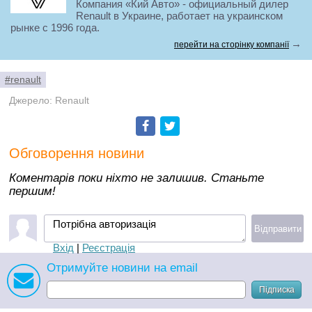
Компания «Кий Авто» - официальный дилер
Renault в Украине, работает на украинском
рынке с 1996 года.
→
перейти на сторінку компанії
#renault
Джерело: Renault
Facebook
Twitter
Обговорення новини
Коментарів поки ніхто не залишив. Станьте
першим!
Потрібна авторизація
Відправити
Вхід
|
Реєстрація
Отримуйте новини на email
Підписка