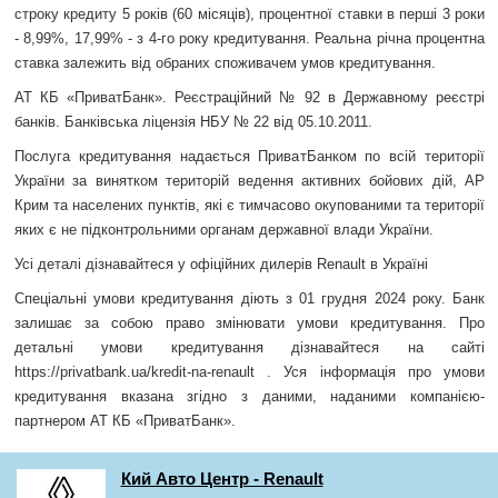
строку кредиту 5 років (60 місяців), процентної ставки в перші 3 роки
- 8,99%, 17,99% - з 4-го року кредитування. Реальна річна процентна
ставка залежить від обраних споживачем умов кредитування.
АТ КБ «ПриватБанк». Реєстраційний № 92 в Державному реєстрі
банків. Банківська ліцензія НБУ № 22 від 05.10.2011.
Послуга кредитування надається ПриватБанком по всій території
України за винятком територій ведення активних бойових дій, АР
Крим та населених пунктів, які є тимчасово окупованими та території
яких є не підконтрольними органам державної влади України.
Усі деталі дізнавайтеся у офіційних дилерів Renault в Україні
Спеціальні умови кредитування діють з 01 грудня 2024 року. Банк
залишає за собою право змінювати умови кредитування. Про
детальні умови кредитування дізнавайтеся на сайті
https://privatbank.ua/kredit-na-renault . Уся інформація про умови
кредитування вказана згідно з даними, наданими компанією-
партнером АТ КБ «ПриватБанк».
Кий Авто Центр - Renault