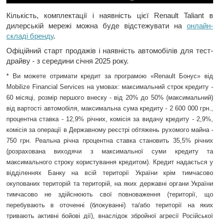
Кількість, комплектації і наявність цієї Renault Taliant в
дилерській мережі можна буде відстежувати на
онлайн-
складі бренду
.
Офіційний старт продажів і наявність автомобілів для тест-
драйву - з середини січня 2025 року.
* Ви можете отримати кредит за програмою «Renault Бонус» від
Mobilize Financial Services на умовах: максимальний строк кредиту -
60 місяці, розмір першого внеску - від 20% до 50% (максимальний)
від вартості автомобіля, максимальна сума кредиту - 2 600 000 грн.,
процентна ставка - 12,9% річних, комісія за видачу кредиту - 2,9%,
комісія за операції в Державному реєстрі обтяжень рухомого майна -
750 грн. Реальна річна процентна ставка становить 35,5% річних
(розрахована виходячи з максимальної суми кредиту та
максимального строку користування кредитом). Кредит надається у
відділеннях Банку на всій території України крім тимчасово
окупованих територій та територій, на яких державні органи України
тимчасово не здійснюють свої повноваження (території, що
перебувають в оточенні (блокуванні) та/або території на яких
тривають активні бойові дії), внаслідок збройної агресії Російської