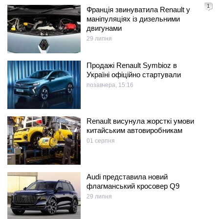
1
Франція звинуватила Renault у
маніпуляціях із дизельними
двигунами
29 липня
Продажі Renault Symbioz в
Україні офіційно стартували
позавчера, 15:16
Renault висунула жорсткі умови
китайським автовиробникам
01 серпня
Audi представила новий
флагманський кросовер Q9
29 липня