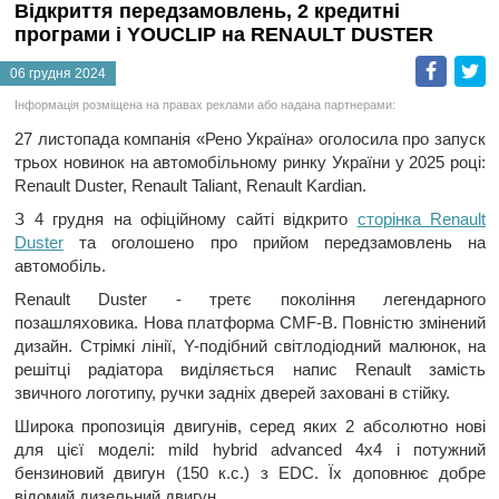
Відкриття передзамовлень, 2 кредитні
програми і YOUCLIP на RENAULT DUSTER
Faceb
T
06 грудня 2024
Інформація розміщена на правах реклами або надана партнерами:
27 листопада компанія «Рено Україна» оголосила про запуск
трьох новинок на автомобільному ринку України у 2025 році:
Renault Duster, Renault Taliant, Renault Kardian.
З 4 грудня на офіційному сайті відкрито
сторінка Renault
Duster
та оголошено про прийом передзамовлень на
автомобіль.
Renault Duster - третє покоління легендарного
позашляховика. Нова платформа CMF-B. Повністю змінений
дизайн. Стрімкі лінії, Y-подібний світлодіодний малюнок, на
решітці радіатора виділяється напис Renault замість
звичного логотипу, ручки задніх дверей заховані в стійку.
Широка пропозиція двигунів, серед яких 2 абсолютно нові
для цієї моделі: mild hybrid advanced 4x4 і потужний
бензиновий двигун (150 к.с.) з EDC. Їх доповнює добре
відомий дизельний двигун.