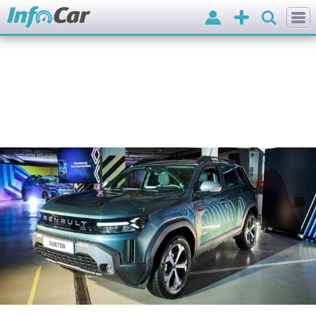
Вхід
Додати
оголошення