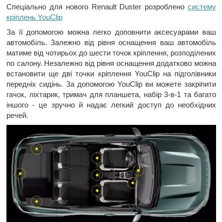
Спеціально для нового Renault Duster розроблено
систему
кріплень YouClip
За її допомогою можна легко доповнити аксесуарами ваш
автомобіль. Залежно від рівня оснащення ваш автомобіль
матиме від чотирьох до шести точок кріплення, розподілених
по салону. Незалежно від рівня оснащення додатково можна
встановити ще дві точки кріплення YouClip на підголівники
передніх сидінь. За допомогою YouClip ви можете закріпити
гачок, ліхтарик, тримач для планшета, набір 3-в-1 та багато
іншого - це зручно й надає легкий доступ до необхідних
речей.