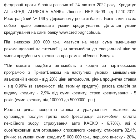
федерації проти України розпочатої 24 лютого 2022 року. Кредитує
АТ «КРЕДІ АГРІКОЛЬ БАНК». Ліцензія НБУ №99 від 12.10.2011.
Реєстраційний № 149 у Державному реєстрі банків. Банк залишає за
собою право змінювати умови кредитування. Детальні умови
кредитування на сайті банку www.credit-agricole.ua.
Під знижкою 100 000 грн. мається на увазі сума зменшення
рекомендованої клієнтської ціни автомобіля до спеціальної ціни за
умови придбання у кредит за програмою «Renault Бонус».
**Ви можете придбати автомобіль в кредит за партнерською
програмою з ПриватБанком на наступних умовах: мінімальний
авансовий внесок - від 20% ціни автомобіля, річна процентна ставка
- від 0,99% (в залежності від терміну кредиту), разова комісія за
видачу кредиту - 2,9% від суми кредиту, строк кредитування - 5
років (сума кредиту від 100000 до 5000000 грн.).
Реальна річна процентна ставка з урахуванням платежів за
супровідні послуги третіх осіб (реєстрація автомобіля, сплата
пенсійного збору, страхування авто КАСКО - 6,78%), які є
обов’язковими для отримання споживчого кредиту, становить 32,4%
річних за умови суми кредиту 5 000 000 грн., першого внеску - 20%,