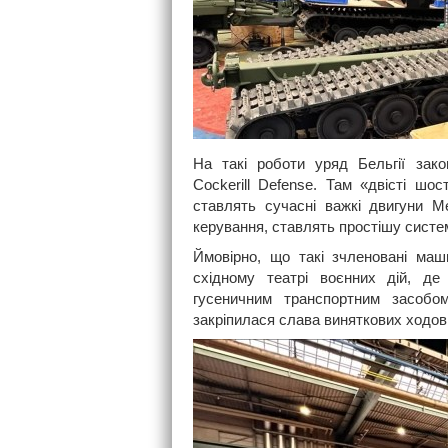
На такі роботи уряд Бельгії зак
Cockerill Defense. Там «двісті шо
ставлять сучасні важкі двигуни M
керування, ставлять простішу систе
Ймовірно, що такі зчленовані маши
східному театрі воєнних дій, де
гусеничним транспортним засобо
закріпилася слава виняткових ходо