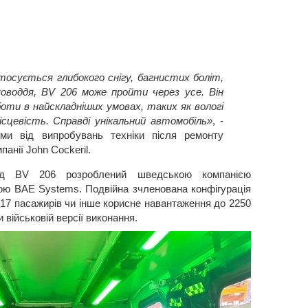
тосується глибокого снігу, багнистих боліт,
ководдя, BV 206 може пройти через усе. Він
оти в найскладніших умовах, таких як вологі
ісцевість. Справді унікальний автомобіль»
, -
ми від випробувань техніки після ремонту
анії John Cockeril.
хід BV 206 розроблений шведською компанією
ною BAE Systems. Подвійна зчленована конфігурація
 17 пасажирів чи інше корисне навантаження до 2250
и військовій версії виконання.