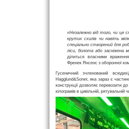
«Незалежно від того, чи це с
крутих схилів чи навіть міл
спеціально створений для роб
ліси, болота або засніжена м
ділиться власними враження
Френек Янсенс з оборонної комп
Гусеничний зчленований всюди
Hagglund&Soner, яка зараз є части
конструкції дозволяє перевозити до
кілограмів в цивільній, рятувальній ч