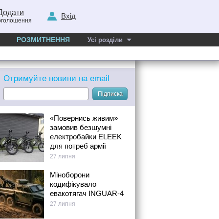
Додати
Вхід
оголошення
РОЗМИТНЕННЯ
Усі розділи
Отримуйте новини на email
Підписка
«Повернись живим»
замовив безшумні
електробайки ELEEK
для потреб армії
27 липня
Міноборони
кодифікувало
евакотягач INGUAR-4
27 липня