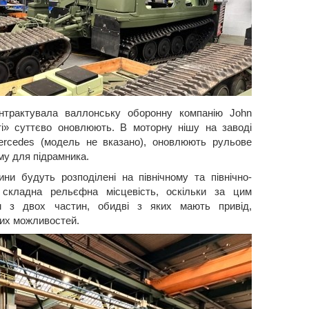
онтрактувала валлонську оборонну компанію John
сті» суттєво оновлюють. В моторну нішу на заводі
ercedes (модель не вказано), оновлюють рульове
му для підрамника.
ни будуть розподілені на північному та північно-
 складна рельєфна місцевість, оскільки за цим
м з двох частин, обидві з яких мають привід,
вих можливостей.