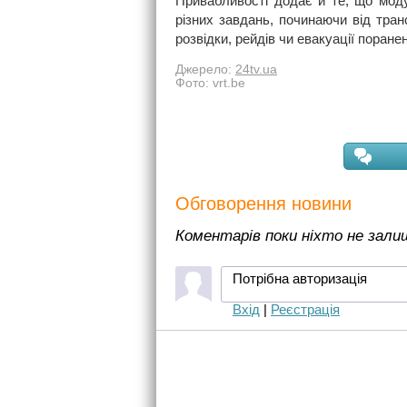
Привабливості додає й те, що мод
різних завдань, починаючи від тран
розвідки, рейдів чи евакуації поране
Джерело:
24tv.ua
Фото: vrt.be
Обговорення новини
Коментарів поки ніхто не зал
Потрібна авторизація
Вхід
|
Реєстрація