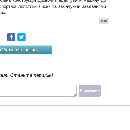
ульна конструкція дозволяє адаптувати машину до
спортної логістики військ та закінчуючи завданнями
них.
#Чп
Facebook
Twitter
Обговорити новину
ишив. Станьте першим!
Відправити