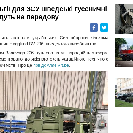
гії для ЗСУ шведські гусеничні
йдуть на передову
Facebook
Twitter
нить автопарк українських Сил оборони кількома
ашин Hagglund BV 206 шведського виробництва.
сом Bandvagn 206, куплено на міжнародній платформі
ремонтовано до якісного експлуатаційного технічного
приємств. Про це
повідомляє vrt.be
.