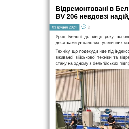
Відремонтовані в Бель
BV 206 невдовзі наді
0
03 грудня 2024
Уряд Бельгії до кінця року попов
десятками унікальних гусеничних м
Техніку, що подекуди йде під індек
вживаної військової техніки та від
стану на одному з бельгійських під