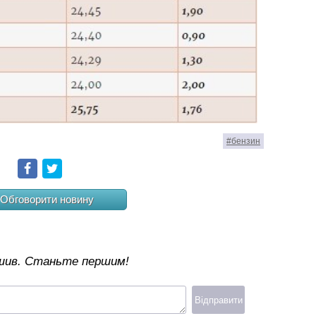
#бензин
Facebook
Twitter
Обговорити новину
ишив. Станьте першим!
Відправити