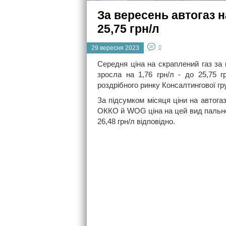
За вересень автогаз 
25,75 грн/л
0
29 вересня 2023
Середня ціна на скраплений газ за 
зросла на 1,76 грн/л - до 25,75 г
роздрібного ринку Консалтингової гр
За підсумком місяця ціни на автога
ОККО й WOG ціна на цей вид пального 
26,48 грн/л відповідно.