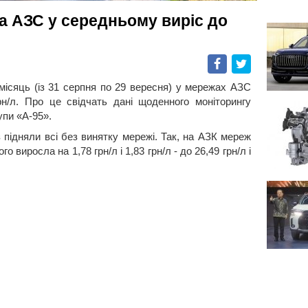
на АЗС у середньому виріс до
Facebook
Twitter
місяць (із 31 серпня по 29 вересня) у мережах АЗС
рн/л. Про це свідчать дані щоденного моніторингу
упи «А-95».
з підняли всі без винятку мережі. Так, на АЗК мереж
виросла на 1,78 грн/л і 1,83 грн/л - до 26,49 грн/л і