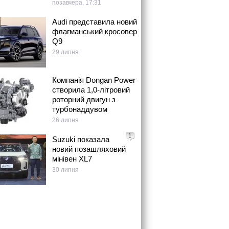
позавчера, 17:31
Audi представила новий
флагманський кросовер
Q9
29 липня
Компанія Dongan Power
створила 1,0-літровий
роторний двигун з
турбонаддувом
26 липня
1
Suzuki показала
новий позашляховий
мінівен XL7
30 липня