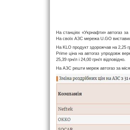
На станціях «Укрнафти» автогаз за ц
На своїх АЗС мережа U.GO виставила 
На KLO продукт здорожчав на 2,25 гр
Prime ціна на автогаз упродовж вере
25,39 грн/л і 24,00 грн/л відповідно.
На АЗС решти мереж автогаз за місяц