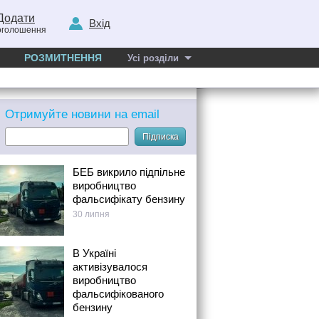
Додати
Вхід
оголошення
РОЗМИТНЕННЯ
Усі розділи
Отримуйте новини на email
Підписка
БЕБ викрило підпільне
виробництво
фальсифікату бензину
30 липня
В Україні
активізувалося
виробництво
фальсифікованого
бензину