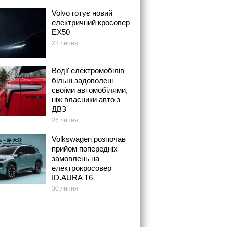
Volvo готує новий
електричний кросовер
EX50
23 липня
Водії електромобілів
більш задоволені
своїми автомобілями,
ніж власники авто з
ДВЗ
26 липня
Volkswagen розпочав
прийом попередніх
замовлень на
електрокросовер
ID.AURA T6
30 липня