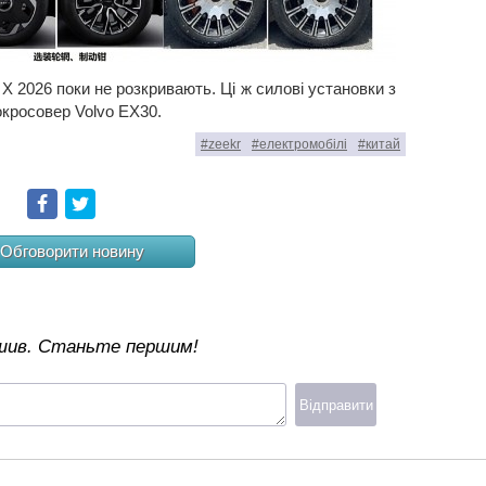
 X 2026 поки не розкривають. Ці ж силові установки з
окросовер Volvo EX30.
#zeekr
#електромобілі
#китай
Facebook
Twitter
Обговорити новину
ишив. Станьте першим!
Відправити