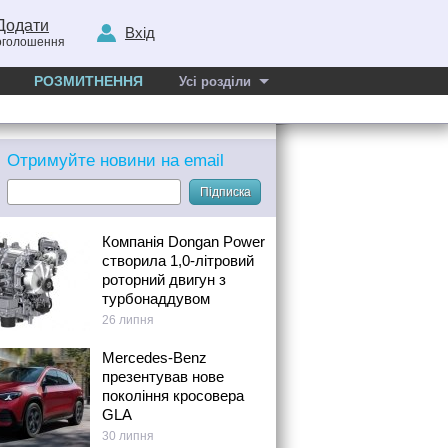
Додати
Вхід
оголошення
РОЗМИТНЕННЯ
Усі розділи
Отримуйте новини на email
Підписка
Компанія Dongan Power
створила 1,0-літровий
роторний двигун з
турбонаддувом
26 липня
Mercedes-Benz
презентував нове
покоління кросовера
GLA
30 липня