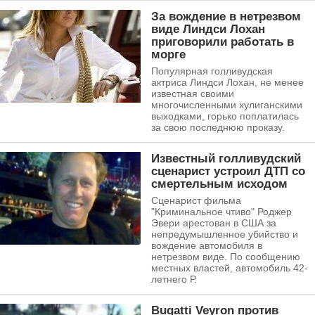
За вождение в нетрезвом
виде Линдси Лохан
приговорили работать в
морге
Популярная голливудская
актриса Линдси Лохан, не менее
известная своими
многочисленными хулиганскими
выходками, горько поплатилась
за свою последнюю проказу.
Известный голливудский
сценарист устроил ДТП со
смертельным исходом
Сценарист фильма
"Криминальное чтиво" Роджер
Эвери арестован в США за
непредумышленное убийство и
вождение автомобиля в
нетрезвом виде. По сообщению
местных властей, автомобиль 42-
летнего Р.
Bugatti Veyron против