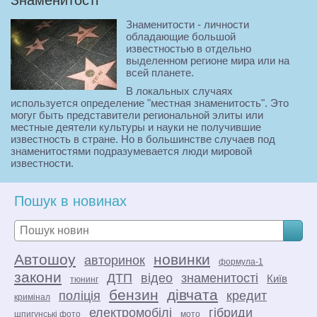
Знаменитости - личности
обладающие большой
известностью в отдельно
выделенном регионе мира или на
всей планете.
В локальных случаях
используется определение "местная знаменитость". Это
могуг быть представители региональной элиты или
местные деятели культуры и науки не получившие
известность в стране. Но в большинстве случаев под
знаменитостями подразумевается люди мировой
известности.
Звезда (англ. star, фр. etoile) - это хорошо известный
человек, имеющий поклонников (фанов), как, например,
Пошук в новинах
кинозвезда. Наиболее часто звёздами являются
представители сферы шоу-бизнеса, развлекательной
индустрии, а также модели, спортсмены и т.п.
Культ личности - возвеличивание отдельной личности (как
Автошоу
новинки
авторинок
правило, государственного деятеля) средствами
формула-1
пропаганды, в произведениях культуры, государственных
закони
ДТП
відео
знаменитості
Київ
тюнинг
документах, законах.
бензин
дівчата
поліція
кредит
кримінал
електромобілі
гібриди
шпигунські фото
мото