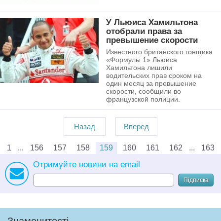
У Льюиса Хамильтона
отобрали права за
превышение скорости
Известного британского гонщика
«Формулы 1» Льюиса
Хамильтона лишили
водительских прав сроком на
один месяц за превышение
скорости, сообщили во
французской полиции.
Назад
Вперед
1
156
157
158
159
160
161
162
163
Отримуйте новини на email
Підписка
Знаменитості