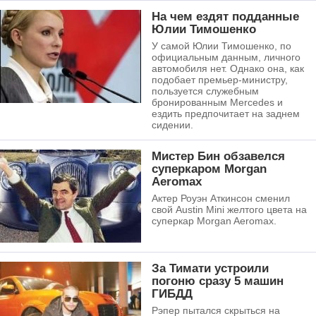
На чем ездят подданные
Юлии Тимошенко
У самой Юлии Тимошенко, по
официальным данным, личного
автомобиля нет. Однако она, как
подобает премьер-министру,
пользуется служебным
бронированным Mercedes и
ездить предпочитает на заднем
сидении.
Мистер Бин обзавелся
суперкаром Morgan
Aeromax
Актер Роуэн Аткинсон сменил
свой Austin Mini желтого цвета на
суперкар Morgan Aeromax.
За Тимати устроили
погоню сразу 5 машин
ГИБДД
Рэпер пытался скрыться на