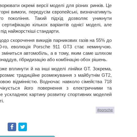
орювати окремі версії моделі для різних ринків. Це
орні вимоги, передусім європейські, визначатимуть
ого покоління. Такий підхід дозволяє уникнути
сертифікацію кількох варіантів однієї моделі, але
ід найжорсткіші стандарти.
одо скорочення викидів парникових газів на 55% до
0-го, еволюція Porsche 911 GT3 стає неминучою.
 зміниться автомобіль, а в тому, яким саме шляхом
онаддув, гібридизацію або комбінацію обох рішень.
же вплинути й на інші моделі лінійки GT. Зокрема,
 розмиє традиційне розмежування з майбутнім GT2,
овою відмінністю. Водночас навколо сімейства 718
очікується його повернення з електричними та
ше ускладнює картину розвитку спортивних моделей
і.
#porsche
Facebook
Twitter