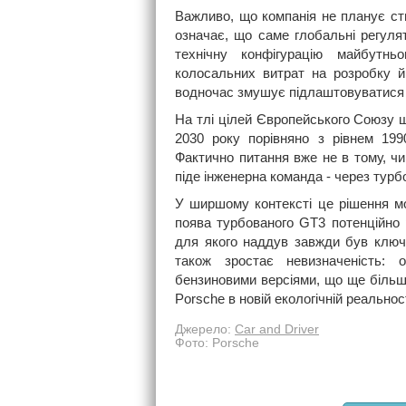
Важливо, що компанія не планує ств
означає, що саме глобальні регулят
технічну конфігурацію майбутнь
колосальних витрат на розробку й 
водночас змушує підлаштовуватися п
На тлі цілей Європейського Союзу щ
2030 року порівняно з рівнем 199
Фактично питання вже не в тому, чи
піде інженерна команда - через турб
У ширшому контексті це рішення мо
поява турбованого GT3 потенційно
для якого наддув завжди був ключ
також зростає невизначеність: 
бензиновими версіями, що ще біль
Porsche в новій екологічній реальност
Джерело:
Car and Driver
Фото: Porsche