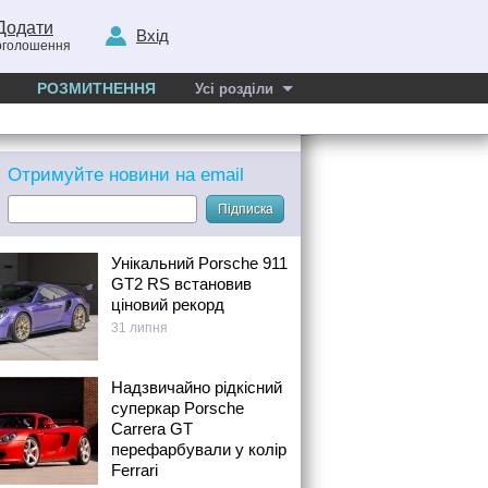
Додати
Вхід
оголошення
РОЗМИТНЕННЯ
Усі розділи
Отримуйте новини на email
Підписка
Унікальний Porsche 911
GT2 RS встановив
ціновий рекорд
31 липня
Надзвичайно рідкісний
суперкар Porsche
Carrera GT
перефарбували у колір
Ferrari