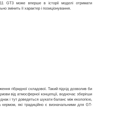
911 GT3 може вперше в історії моделі отримати
о змінить її характер і позиціонування.
ення гібридної складової. Такий підхід дозволив би
ідмови від атмосферної концепції, водночас зберігши
Однак і тут доведеться шукати баланс між екологією,
а кермом, які традиційно є визначальними для GT-