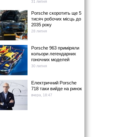
31 липня
Porsche скоротить ще 5
тисяч робочих місць до
2035 року
28 липня
Porsche 963 приміряли
кольори легендарних
гоночних моделей
30 липня
Електричний Porsche
718 таки вийде на ринок
вчера, 18:47