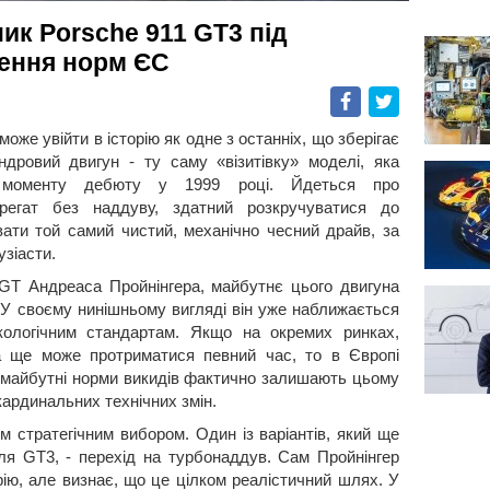
к Porsche 911 GT3 під
лення норм ЄС
Facebook
Twitter
може увійти в історію як одне з останніх, що зберігає
дровий двигун - ту саму «візитівку» моделі, яка
моменту дебюту у 1999 році. Йдеться про
грегат без наддуву, здатний розкручуватися до
вати той самий чистий, механічно чесний драйв, за
зіасти.
и GT Андреаса Пройнінгера, майбутнє цього двигуна
 У своєму нинішньому вигляді він уже наближається
кологічним стандартам. Якщо на окремих ринках,
 ще може протриматися певний час, то в Європі
а майбутні норми викидів фактично залишають цьому
кардинальних технічних змін.
 стратегічним вибором. Один із варіантів, який ще
я GT3, - перехід на турбонаддув. Сам Пройнінгер
ію, але визнає, що це цілком реалістичний шлях. У