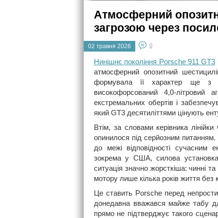
Атмосферний опозитни
загрозою через поси
0
02 травня 2026
Нинішнє покоління Porsche 911 GT3
атмосферний опозитний шестицилін
формувала її характер ще з 
високофорсований 4,0-літровий а
екстремальних обертів і забезпечу
який GT3 десятиліттями цінують енту
Втім, за словами керівника лінійк
опинилося під серйозним питанням.
до межі відповідності сучасним е
зокрема у США, силова установка
ситуація значно жорсткіша: чинні т
мотору лише кілька років життя без 
Це ставить Porsche перед непростим
донедавна вважався майже табу дл
прямо не підтверджує такого сценар