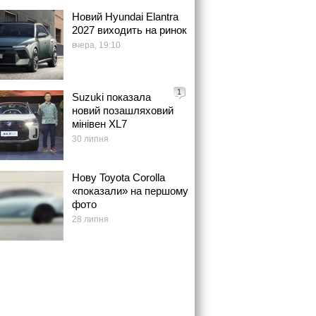
Новий Hyundai Elantra
2027 виходить на ринок
вчера, 19:10
1
Suzuki показала
новий позашляховий
мінівен XL7
30 липня
Нову Toyota Corolla
«показали» на першому
фото
28 липня