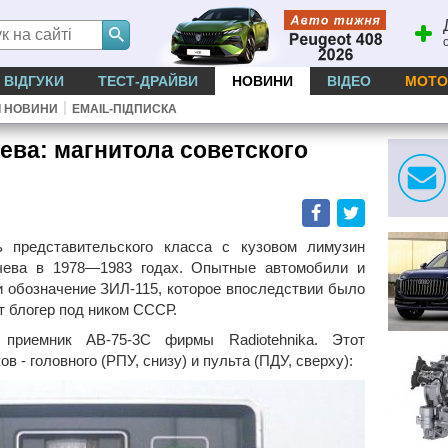
ВІДГУКИ
ТЕСТ-ДРАЙВИ
НОВИНИ
ВІДЕО
МОТО
|
І НОВИНИ
EMAIL-ПІДПИСКА
ева: магнитола советского
Facebook
Twitter
 представительского класса с кузовом лимузин
чева в 1978—1983 годах. Опытные автомобили и
 обозначение ЗИЛ-115, которое впоследствии было
т блогер под ником СССР.
приемник АВ-75-3С фирмы Radiotehnika. Этот
в - головного (РПУ, снизу) и пульта (ПДУ, сверху):