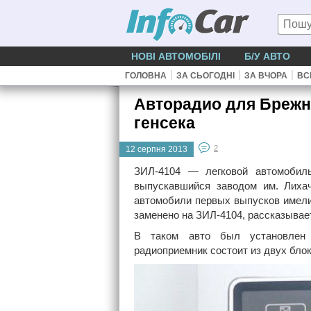
НОВІ АВТОМОБІЛІ
Б/У АВТО
|
|
|
ГОЛОВНА
ЗА СЬОГОДНІ
ЗА ВЧОРА
ВС
Авторадио для Брежн
генсека
2
12 серпня 2013
ЗИЛ-4104 — легковой автомобиль
выпускавшийся заводом им. Лиха
автомобили первых выпусков имели
заменено на ЗИЛ-4104, рассказывае
В таком авто был установлен 
радиоприемник состоит из двух блоко