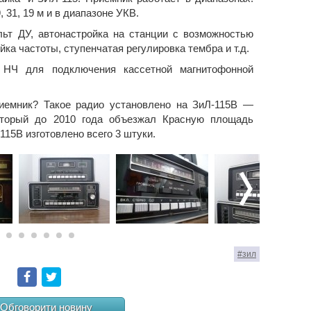
, 31, 19 м и в диапазоне УКВ.
льт ДУ, автонастройка на станции с возможностью
йка частоты, ступенчатая регулировка тембра и т.д.
 НЧ для подключения кассетной магнитофонной
иемник? Такое радио установлено на ЗиЛ-115В —
оторый до 2010 года объезжал Красную площадь
115В изготовлено всего 3 штуки.
#зил
Facebook
Twitter
Обговорити новину