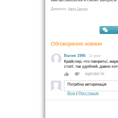
Джерело:
Авто Центр
Обговорення новини
Валик 1985
12 роки
Крайслер, что говорить!, мар
стоп!. так удобней, давно хо
ВІДПОВІСТИ
Потрібна авторизація
Вхід
|
Реєстрація