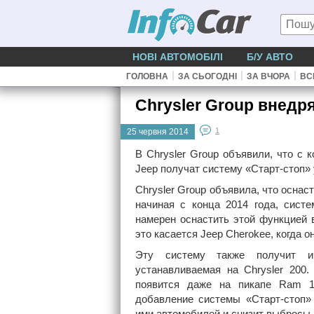
НОВІ АВТОМОБІЛІ
Б/У АВТО
|
|
|
ГОЛОВНА
ЗА СЬОГОДНІ
ЗА ВЧОРА
ВС
Chrysler Group внедр
1
25 червня 2014
В Chrysler Group объявили, что с 
Jeep получат систему «Старт-стоп» 
Chrysler Group объявила, что оснас
начиная с конца 2014 года, систе
намерен оснастить этой функцией 
это касается Jeep Cherokee, когда о
Эту систему также получит и 
устанавливаемая на Chrysler 200.
появится даже на пикапе Ram 15
добавление системы «Старт-стоп»
ими автомобилей и снизит выбросы 