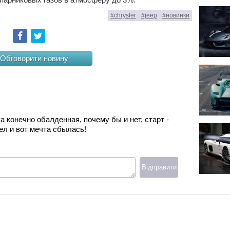
#chrysler
#jeep
#новинки
Facebook
Twitter
Обговорити новину
ка конечно обалденная, почему бы и нет, старт -
тел и вот мечта сбылась!
Відправити