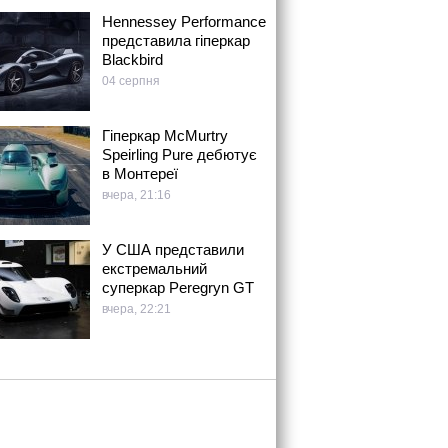
Hennessey Performance
представила гіперкар
Blackbird
04 серпня
Гіперкар McMurtry
Speirling Pure дебютує
в Монтереї
вчера, 21:16
У США представили
екстремальний
суперкар Peregryn GT
вчера, 22:21