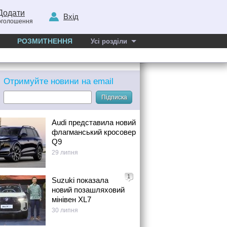
Додати
Вхід
оголошення
РОЗМИТНЕННЯ
Усі розділи
Отримуйте новини на email
Підписка
Audi представила новий
флагманський кросовер
Q9
29 липня
1
Suzuki показала
новий позашляховий
мінівен XL7
30 липня