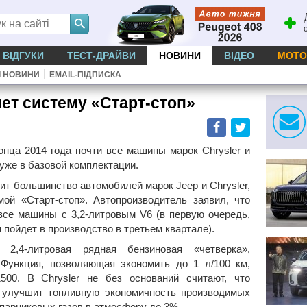
ВІДГУКИ
ТЕСТ-ДРАЙВИ
НОВИНИ
ВІДЕО
МОТО
|
І НОВИНИ
EMAIL-ПІДПИСКА
яет систему «Старт-стоп»
Facebook
Twitter
конца 2014 года почти все машины марок Chrysler и
уже в базовой комплектации.
тит большинство автомобилей марок Jeep и Chrysler,
мой «Старт-стоп». Автопроизводитель заявил, что
все машины с 3,2-литровым V6 (в первую очередь,
н пойдет в производство в третьем квартале).
2,4-литровая рядная бензиновая «четверка»,
 Функция, позволяющая экономить до 1 л/100 км,
00. В Chrysler не без оснований считают, что
 улучшит топливную экономичность производимых
парниковых газов в атмосферу до 3%.