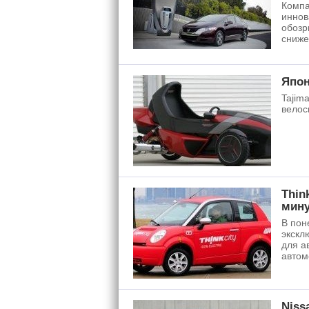
Компа
иннов
обозр
сниже
Япон
Tajim
велос
Thin
мину
В пон
экскл
для а
автом
Niss