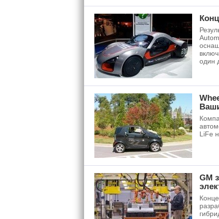
Конц
Резул
Autom
оснащ
включ
один 
Whee
Ваши
Компа
автом
LiFe 
GM з
элек
Конце
разра
гибри