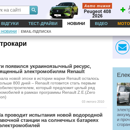
ВІДГУКИ
ТЕСТ-ДРАЙВИ
НОВИНИ
ВІДЕО
МОТО
|
І НОВИНИ
EMAIL-ПІДПИСКА
ктрокари
ти появился украиноязычный ресурс,
ященный электромобилям Renault
Елек
чала новой эпохи в истории марки Renault осталось
больше 800 дней – Renault готовится стать первым
обилестроителем, который предложит целый ряд
ромобилей в рамках программы Renault Z.E.(Zero
ion)
03 лютого 2010
элект
аккум
a проводит испытания новой водородной
и проч
авочной станции на солнечных батареях
сгоран
электромобилей