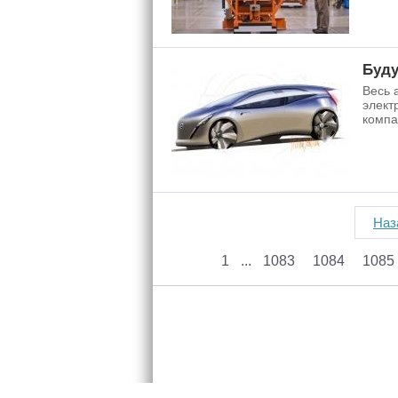
Буду
Весь 
элект
компа
Наз
1
1083
1084
1085