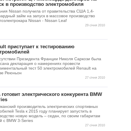
ск в производство электромобиля
ния Nissan получила от правительства США 1,4-
ардный займ на запуск в массовое производство
гоэлектрокара Nissan - Nissan Leaf
29 січня 2010
ult приступает к тестированию
тромобилей
сутствии Президента Франции Николя Саркози была
сана декларация о намерениях провести
риментальный тест 50 электромобилей Renault на
ве Реюньон
27 січня 2010
a готовит электрического конкурента BMW
ries
канский производитель электрических спортивных
обилей Tesla к 2015 году планирует запустить в
водство новую модель – седан, по своим габаритам
й с BMW 3-Series
27 січня 2010