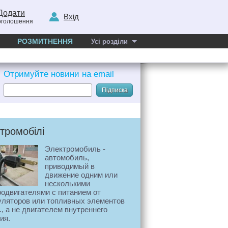
Додати
Вхід
оголошення
РОЗМИТНЕННЯ
Усі розділи
Отримуйте новини на email
Підписка
тромобілі
Электромобиль -
автомобиль,
приводимый в
движение одним или
несколькими
родвигателями с питанием от
уляторов или топливных элементов
., а не двигателем внутреннего
ия.