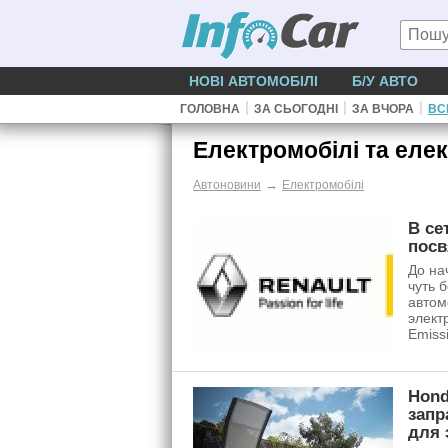
НОВІ АВТОМОБІЛІ
Б/У АВТО
|
|
|
ГОЛОВНА
ЗА СЬОГОДНІ
ЗА ВЧОРА
ВС
Електромобілі та еле
→
Автоновини
Електромобілі
В се
посв
До на
чуть 
автом
элект
Emiss
Hond
запр
для 