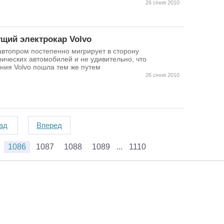
26 січня 2010
щий электрокар Volvo
автопром постепенно мигрирует в сторону
рических автомобилей и не удивительно, что
ния Volvo пошла тем же путем
26 січня 2010
ад
Вперед
1086
1087
1088
1089
1110