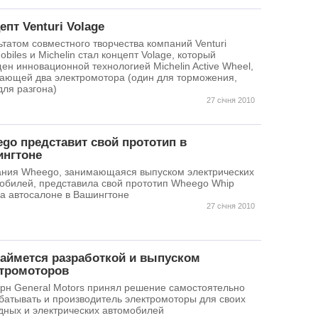
епт Venturi Volage
ьтатом совместного творчества компаний Venturi
obiles и Michelin стал концепт Volage, который
ен инновационной технологией Michelin Active Wheel,
ающей два электромотора (один для торможения,
для разгона)
27 січня 2010
go представит свой прототип в
нгтоне
ния Wheego, занимающаяся выпуском электрических
обилей, представила свой прототип Wheego Whip
на автосалоне в Вашингтоне
27 січня 2010
аймется разработкой и выпуском
тромоторов
рн General Motors принял решение самостоятельно
батывать и производитель электромоторы для своих
дных и электрических автомобилей