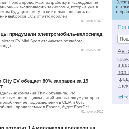
Элект
ния Honda продолжает разработку и исследования
автом
ационных экологических технологий, которые уже в
имом будущем смогут значительно повлиять на
сгоран
ние выбросов СО2 от автомобилей
тролл
01 лютого 2010
считаю
транс
Пош
закры
цы придумали электромобиль-велосипед
(автоб
a Motors EV Mini Sport отличается от любого
Электр
ипеда
элект
Авт
01 лютого 2010
элект
механ
форму
являе
віде
полі
кред
k City EV обещает 80% заправки за 15
елек
т
едельник компания Think объявила, что
всі т
юзивным поставщиком литий-ионных аккумуляторов
втомобилей ее подразделения в США и 60%
обилей, продаваемых в Европе, будет EnerDel
01 лютого 2010
an потратит 1,4 миллиарда долларов на