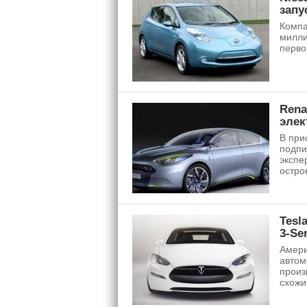
запу
Компа
милли
перво
Rena
элек
В при
подпи
экспе
остро
Tesl
3-Se
Амери
автом
произ
схожи