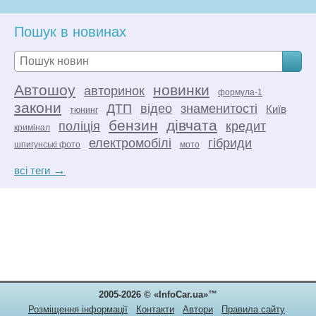
Электрический двигатель - это, электрическая машина, в
которой электрическая энергия преобразуется в
Пошук в новинах
механическую, побочным эффектом является выделение
тепла.
Автошоу
новинки
авторинок
формула-1
закони
ДТП
відео
знаменитості
Київ
тюнинг
бензин
дівчата
поліція
кредит
кримінал
електромобілі
гібриди
шпигунські фото
мото
→
всі теги
2005-2026 © «InfoCar.ua»™
Розміщення інформації
Контакти
Автори
Правила сайту