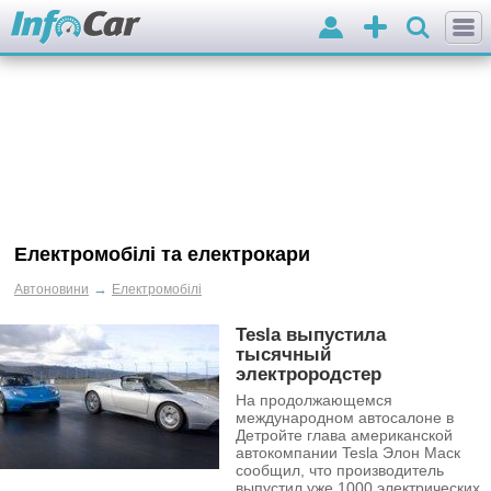
Вхід
Додати
оголошення
Електромобілі та електрокари
→
Автоновини
Електромобілі
Tesla выпустила
тысячный
электрородстер
На продолжающемся
международном автосалоне в
Детройте глава американской
автокомпании Tesla Элон Маск
сообщил, что производитель
выпустил уже 1000 электрических