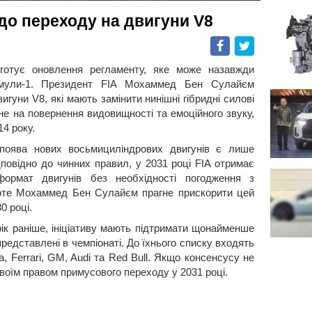
до переходу на двигуни V8
Facebook
Twitter
 готує оновлення регламенту, яке може назавжди
рмули-1. Президент FIA Мохаммед Бен Сулайєм
игуни V8, які мають замінити нинішні гібридні силові
е на повернення видовищності та емоційного звуку,
4 року.
 поява нових восьмициліндрових двигунів є лише
дповідно до чинних правил, у 2031 році FIA отримає
ормат двигунів без необхідності погодження з
роте Мохаммед Бен Сулайєм прагне прискорити цей
0 році.
рік раніше, ініціативу мають підтримати щонайменше
редставлені в чемпіонаті. До їхнього списку входять
a, Ferrari, GM, Audi та Red Bull. Якщо консенсусу не
воїм правом примусового переходу у 2031 році.