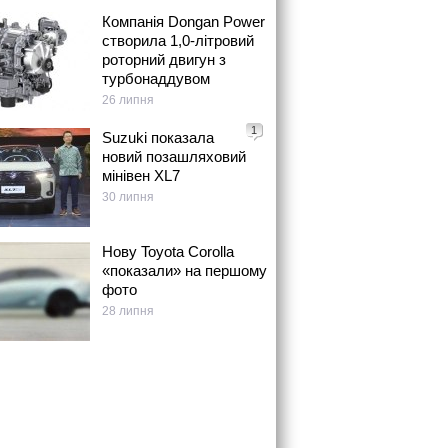
Компанія Dongan Power
створила 1,0-літровий
роторний двигун з
турбонаддувом
26 липня
1
Suzuki показала
новий позашляховий
мінівен XL7
30 липня
Нову Toyota Corolla
«показали» на першому
фото
28 липня