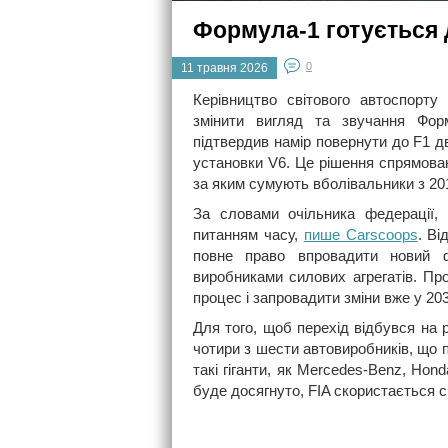
Формула-1 готується 
0
11 травня 2026
Керівництво світового автоспорту
змінити вигляд та звучання Фо
підтвердив намір повернути до F1 дв
установки V6. Це рішення спрямован
за яким сумують вболівальники з 201
За словами очільника федерації,
питанням часу,
пише Carscoops
. Ві
повне право впровадити новий ф
виробниками силових агрегатів. П
процес і запровадити зміни вже у 203
Для того, щоб перехід відбувся на 
чотири з шести автовиробників, що п
такі гіганти, як Mercedes-Benz, Hond
буде досягнуто, FIA скористається с