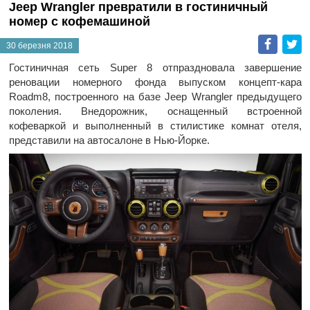
Jeep Wrangler превратили в гостиничный
номер с кофемашиной
Faceb
T
30 березня 2018
Гостиничная сеть Super 8 отпраздновала завершение
реновации номерного фонда выпуском концепт-кара
Roadm8, построенного на базе Jeep Wrangler предыдущего
поколения. Внедорожник, оснащенный встроенной
кофеваркой и выполненный в стилистике комнат отеля,
представили на автосалоне в Нью-Йорке.