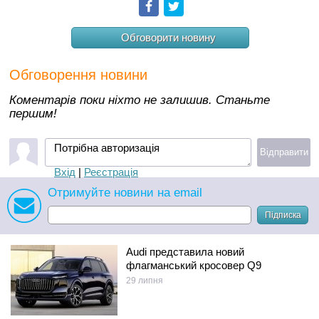
Facebook
Twitter
Обговорити новину
Обговорення новини
Коментарів поки ніхто не залишив. Станьте
першим!
Потрібна авторизація
Відправити
Вхід
|
Реєстрація
Отримуйте новини на email
Підписка
Audi представила новий
флагманський кросовер Q9
29 липня