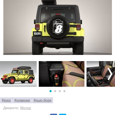
#jeep
#новинки
#нью-йорк
Джерело:
Мотор