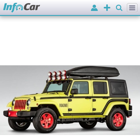
Вхід
Додати
оголошення