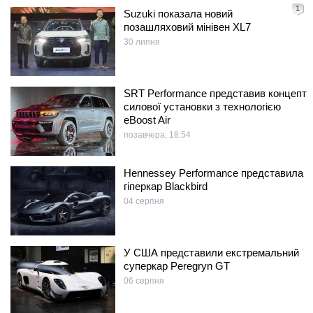
1
Suzuki показала новий
позашляховий мінівен XL7
30 липня
SRT Performance представив концепт
силової установки з технологією
eBoost Air
позавчера, 18:54
Hennessey Performance представила
гіперкар Blackbird
04 серпня
У США представили екстремальний
суперкар Peregryn GT
06 серпня