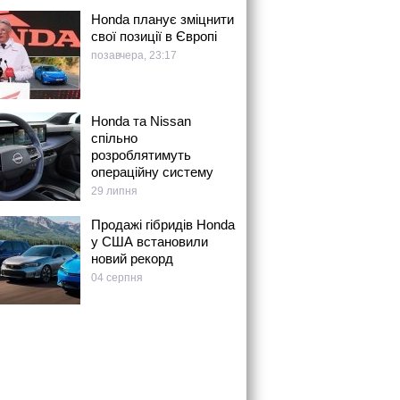
Honda планує зміцнити
свої позиції в Європі
позавчера, 23:17
Honda та Nissan
спільно
розроблятимуть
операційну систему
29 липня
Продажі гібридів Honda
у США встановили
новий рекорд
04 серпня