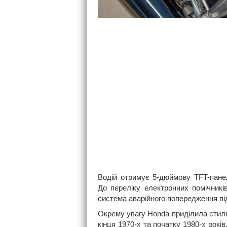
Водій отримує 5-дюймову TFT-пане
До переліку електронних помічник
система аварійного попередження під
Окрему увагу Honda приділила стил
кінця 1970-х та початку 1980-х років