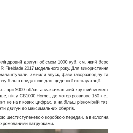
ліндровий двигун об'ємом 1000 куб. см, який бере
 Fireblade 2017 модельного року. Для використання
налаштували: змінили впуск, фази газорозподілу та
ачу більш придатною для щоденної експлуатації.
.с. при 9000 об/хв, а максимальний крутний момент
ше, ніж у CB1000 Hornet, де мотор розвиває 150 к.с.,
т не на пікових цифрах, а на більш рівномірній тязі
ати двигун до максимальних обертів.
ною шестиступеневою коробкою передач, а вихлопна
з хромованими патрубками.