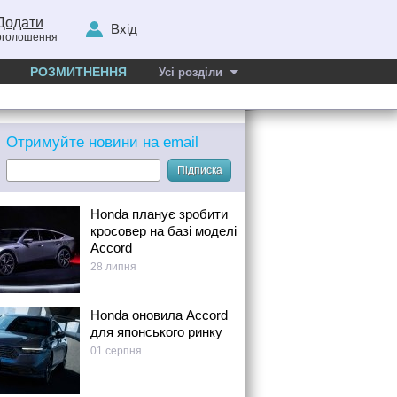
Додати
Вхід
оголошення
РОЗМИТНЕННЯ
Усі розділи
Отримуйте новини на email
Підписка
Honda планує зробити
кросовер на базі моделі
Accord
28 липня
Honda оновила Accord
для японського ринку
01 серпня