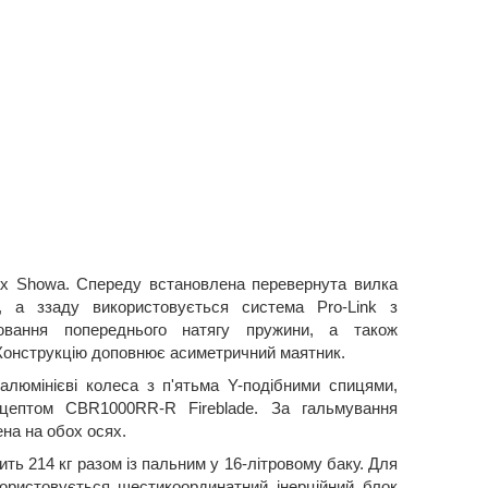
ах Showa. Спереду встановлена перевернута вилка
а ззаду використовується система Pro-Link з
ювання попереднього натягу пружини, а також
Конструкцію доповнює асиметричний маятник.
алюмінієві колеса з п'ятьма Y-подібними спицями,
нцептом CBR1000RR-R Fireblade. За гальмування
ена на обох осях.
ь 214 кг разом із пальним у 16-літровому баку. Для
ористовується шестикоординатний інерційний блок