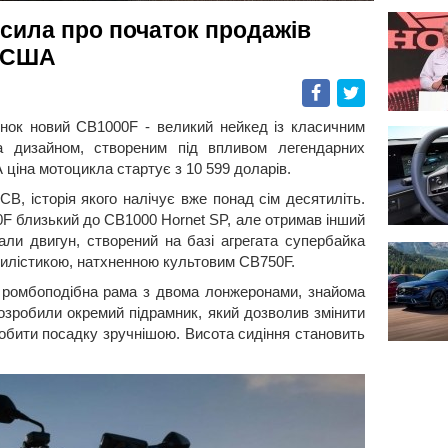
сила про початок продажів
у США
Facebook
Twitter
нок новий CB1000F - великий нейкед із класичним
а дизайном, створеним під впливом легендарних
ціна мотоцикла стартує з 10 599 доларів.
B, історія якого налічує вже понад сім десятиліть.
F близький до CB1000 Hornet SP, але отримав інший
али двигун, створений на базі агрегата супербайка
стилістикою, натхненною культовим CB750F.
ромбоподібна рама з двома лонжеронами, знайома
озробили окремий підрамник, який дозволив змінити
обити посадку зручнішою. Висота сидіння становить