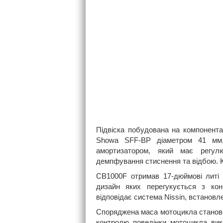
Підвіска побудована на компонент
Showa SFF-BP діаметром 41 мм, 
амортизатором, який має регул
демпфування стиснення та відбою. 
CB1000F отримав 17-дюймові литі 
дизайн яких перегукується з ко
відповідає система Nissin, встановл
Споряджена маса мотоцикла становит
контролю поведінки мотоцикла вик