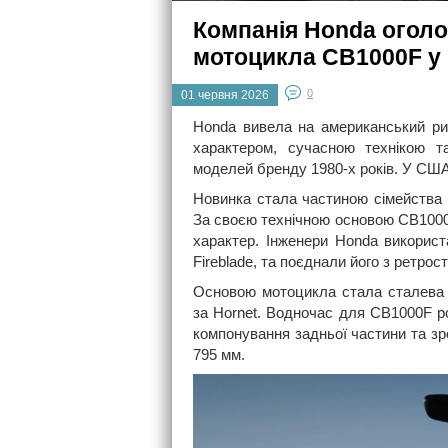
Компанія Honda оголо
мотоцикла CB1000F 
0
01 червня 2026
Honda вивела на американський ри
характером, сучасною технікою т
моделей бренду 1980-х років. У США 
Новинка стала частиною сімейства C
За своєю технічною основою CB1000
характер. Інженери Honda використ
Fireblade, та поєднали його з ретро
Основою мотоцикла стала сталева 
за Hornet. Водночас для CB1000F р
компонування задньої частини та зр
795 мм.