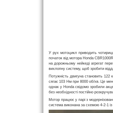
У рух мотоцикл приводить чотирици
початок від мотора Honda CBR1000RR
на дорожньому нейкеді агрегат пере
вихлопну систему, щоб зробити відд
Потужність двигуна становить 122 к
сягає 103 Нм при 8000 об/хв. Це мен
однак у Honda свідомо зробили акцен
без необхідності постійно розкручув
Мотор працює у парі з модернізова
система виконана за схемою 4-2-1 і