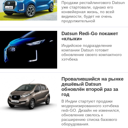
Продажи рестайлингового Datsun
уже стартовали, однако его
конвейерная жизнь, по всей
видимости, будет не очень
продолжительной
Datsun Redi-Go покажет
«клыки»
Индийское подразделение
компании Datsun готовит
обновление своего компактного
хэтчбека
Провалившийся на рынке
дешёвый Datsun
обновлён второй раз за
год
В Индии стартуют продажи
модернизированного хэтчбека
redi-GO. Дизайн не изменился,
обновление свелось к
расширению списка базового
оборудования.