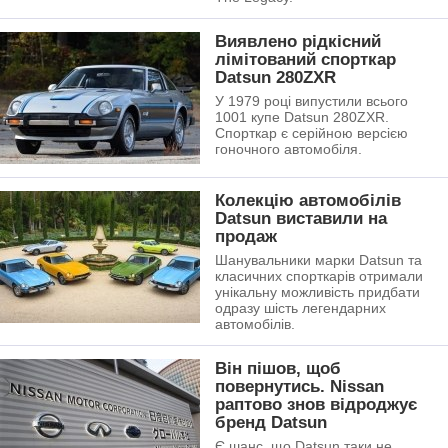
Виявлено рідкісний
лімітований спорткар
Datsun 280ZXR
У 1979 році випустили всього
1001 купе Datsun 280ZXR.
Спорткар є серійною версією
гоночного автомобіля.
Колекцію автомобілів
Datsun виставили на
продаж
Шанувальники марки Datsun та
класичних спорткарів отримали
унікальну можливість придбати
одразу шість легендарних
автомобілів.
Він пішов, щоб
повернутись. Nissan
раптово знов відроджує
бренд Datsun
Є шанс, що Datsun таки не