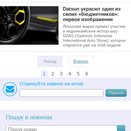
Datsun украсил один из
своих «бюджетников»:
первое изображение
Японская марка примет участие
в индонезийском мотор-шоу
GIIAS (Gaikindo Indonesia
International Auto Show), которое
откроется уже на этой неделе.
Назад
Вперед
1
2
3
4
5
6
Отримуйте новини на email
Підписка
Пошук в новинах