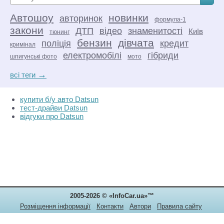
Автошоу
новинки
авторинок
формула-1
закони
ДТП
відео
знаменитості
Київ
тюнинг
бензин
дівчата
поліція
кредит
кримінал
електромобілі
гібриди
шпигунські фото
мото
→
всі теги
купити б/у авто Datsun
тест-драйви Datsun
відгуки про Datsun
2005-2026 © «InfoCar.ua»™
Розміщення інформації
Контакти
Автори
Правила сайту
Конфіденційність