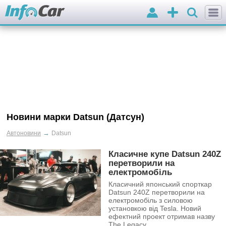
Вхід
Додати
оголошення
Новини марки Datsun (Датсун)
→
Автоновини
Datsun
Класичне купе Datsun 240Z
перетворили на
електромобіль
Класичний японський спорткар
Datsun 240Z перетворили на
електромобіль з силовою
установкою від Tesla. Новий
ефектний проект отримав назву
The Legacy.