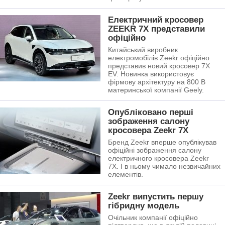
Електричний кросовер
ZEEKR 7X представили
офіційно
Китайський виробник
електромобілів Zeekr офіційно
представив новий кросовер 7X
EV. Новинка використовує
фірмову архітектуру на 800 В
материнської компанії Geely.
Опубліковано перші
зображення салону
кросовера Zeekr 7X
Бренд Zeekr вперше опублікував
офіційні зображення салону
електричного кросовера Zeekr
7X. І в ньому чимало незвичайних
елементів.
Zeekr випустить першу
гібридну модель
Очільник компанії офіційно