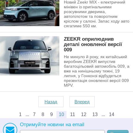
Новий Zeekr MIX - електричний
мінівен із оригінальними
розсувними дверима,
автопілотом та поворотним
кріслом у салоні. Запас ходу авто
сягатиме 550 км.
ZEEKR оприлюднив
деталі оновленої версії
009
Не минуло й року, як китайський
виробник ZEEKR випустив
багатоцільовий автомобіль 009, а
вже на нинішньому тижні, 19
липня, у Гонконзі відбудеться
презентація оновленої версії 009
MPV.
Назад
Вперед
1
7
8
9
10
11
12
13
14
Отримуйте новини на email