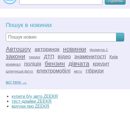
Підписка
Пошук в новинах
Автошоу
новинки
авторинок
формула-1
закони
ДТП
відео
знаменитості
Київ
тюнинг
бензин
дівчата
поліція
кредит
кримінал
електромобілі
гібриди
шпигунські фото
мото
→
всі теги
купити б/у авто ZEEKR
тест-драйви ZEEKR
відгуки про ZEEKR