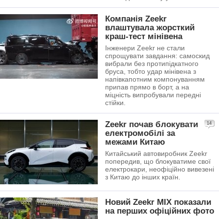
Компанія Zeekr
влаштувала жорсткий
краш-тест мінівена
Інженери Zeekr не стали
спрощувати завдання: самоскид
вибрали без протипідкатного
бруса, тобто удар мінівена з
напівкапотним компонуванням
припав прямо в борт, а на
міцність випробували передні
стійки.
Zeekr почав блокувати
14
електромобілі за
межами Китаю
Китайський автовиробник Zeekr
попередив, що блокуватиме свої
електрокари, неофіційно вивезені
з Китаю до інших країн.
Новий Zeekr MIX показали
на перших офіційних фото