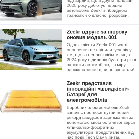
підтвердив, що в другій половині
2025 року дебютує перший
автомобіль Zeekr з гібридною
трансмісією власної розробки.
Zeekr вдруге за півроку
оновив модель 001
Однак клієнти Zeekr 001 часті
оновлення не оцінили: уся річ у
тім, що за неповні вісім місяців
2024 року в дилерів було три різні
варіанти автомобілів, і в міру
вдосконалення ціни не зростали!
Zeekr представив
інноваційні «швидкісні»
батареї для
електромобілів
Виробник електромобілів Zeekr
заявляє про досягнутий новий
рекорд швидкості заряджання за
допомогою своєї останньої версії
літій-залізо-фосфатних
акумуляторів, представлених під
час події Tech Day у Китаї.