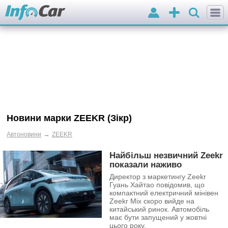
Вхід
Додати
оголошення
Новини марки ZEEKR (Зікр)
→
Автоновини
ZEEKR
Найбільш незвичний Zeekr
показали наживо
Директор з маркетингу Zeekr
Гуань Хайтао повідомив, що
компактний електричний мінівен
Zeekr Mix скоро вийде на
китайський ринок. Автомобіль
має бути запущений у жовтні
цього року.