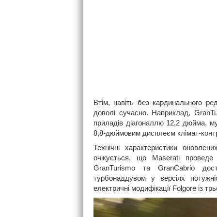
Втім, навіть без кардинального р
доволі сучасно. Наприклад, Gran
приладів діагоналлю 12,2 дюйма, 
8,8-дюймовим дисплеєм клімат-конт
Технічні характеристики оновлен
очікується, що Maserati проведе 
GranTurismo та GranCabrio дос
турбонаддувом у версіях потужн
електричні модифікації Folgore із т