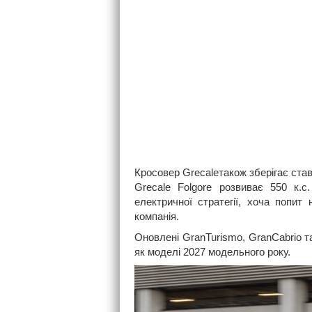
Кросовер Grecaleтакож зберігає ставк
Grecale Folgore розвиває 550 к.с
електричної стратегії, хоча попит
компанія.
Оновлені GranTurismo, GranCabrio 
як моделі 2027 модельного року.