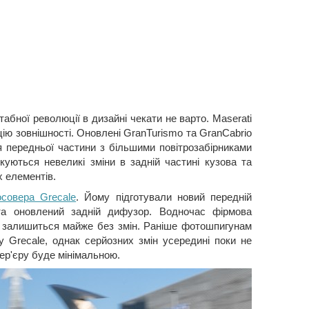
абної революції в дизайні чекати не варто. Maserati
цію зовнішності. Оновлені GranTurismo та GranCabrio
 передньої частини з більшими повітрозабірниками
куються невеликі зміни в задній частині кузова та
 елементів.
осовера Grecale
. Йому підготували новий передній
 та оновлений задній дифузор. Водночас фірмова
о, залишиться майже без змін. Раніше фотошпигунам
 Grecale, однак серйозних змін усередині поки не
тер'єру буде мінімальною.