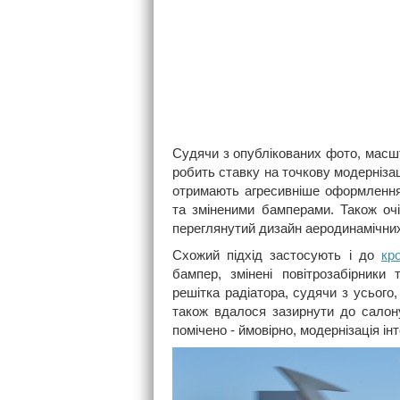
Судячи з опублікованих фото, масшт
робить ставку на точкову модерніза
отримають агресивніше оформлення
та зміненими бамперами. Також очі
переглянутий дизайн аеродинамічних
Схожий підхід застосують і до
кр
бампер, змінені повітрозабірники
решітка радіатора, судячи з усьог
також вдалося зазирнути до салону
помічено - ймовірно, модернізація ін