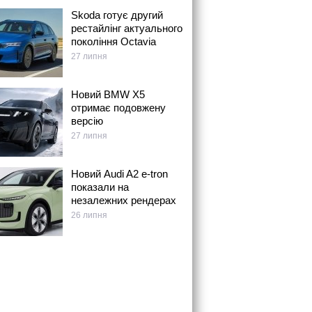
Skoda готує другий
рестайлінг актуального
покоління Octavia
27 липня
Новий BMW X5
отримає подовжену
версію
27 липня
Новий Audi A2 e-tron
показали на
незалежних рендерах
26 липня