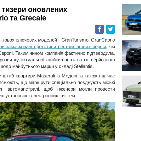
а тизери оновлених
io та Grecale
Facebook
Twitter
я трьох ключових моделей - GranTurismo, GranCabrio
ав замасковані прототипи рестайлінгових версій
, які
вропі. Таким чином компанія фактично підтвердила,
озвитку актуальної лінійки навіть на тлі серйозного
щодо майбутнього марки у складі Stellantis.
у штаб-квартири Maserati в Модені, а також під час
ояснюють, що маршрути спеціально поєднують міські
існі автомагістралі, щоб інженери могли провести
х установок і електронних систем.