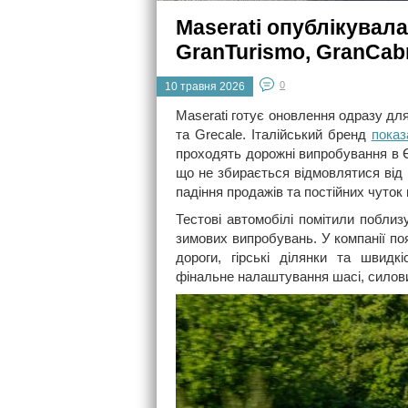
Maserati опублікувал
GranTurismo, GranCabr
0
10 травня 2026
Maserati готує оновлення одразу дл
та Grecale. Італійський бренд
показ
проходять дорожні випробування в Є
що не збирається відмовлятися від р
падіння продажів та постійних чуток 
Тестові автомобілі помітили поблиз
зимових випробувань. У компанії п
дороги, гірські ділянки та швидк
фінальне налаштування шасі, силови