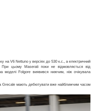
у на V6 Nettuno у версіях до 530 к.с., а електричний
. При цьому Maserati поки не відмовляється від
 на моделі Folgore виявився нижчим, ніж очікувала
та Grecale мають дебютувати вже найближчим часом