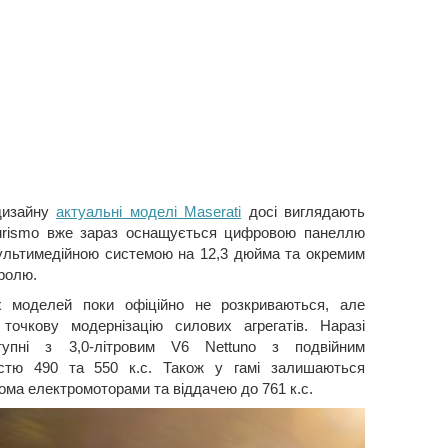
едизайну
актуальні моделі Maserati
досі виглядають
Turismo вже зараз оснащується цифровою панеллю
мультимедійною системою на 12,3 дюйма та окремим
ролю.
их моделей поки офіційно не розкриваються, але
точкову модернізацію силових агрегатів. Наразі
тупні з 3,0-літровим V6 Nettuno з подвійним
істю 490 та 550 к.с. Також у гамі залишаються
рьома електромоторами та віддачею до 761 к.с.