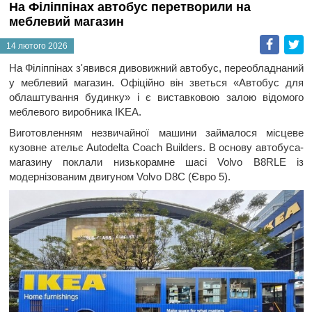
На Філіппінах автобус перетворили на
меблевий магазин
Faceb
T
14 лютого 2026
На Філіппінах з'явився дивовижний автобус, переобладнаний
у меблевий магазин. Офіційно він зветься «Автобус для
облаштування будинку» і є виставковою залою відомого
меблевого виробника IKEA.
Виготовленням незвичайної машини займалося місцеве
кузовне ательє Autodelta Coach Builders. В основу автобуса-
магазину поклали низькорамне шасі Volvo B8RLE із
модернізованим двигуном Volvo D8C (Євро 5).