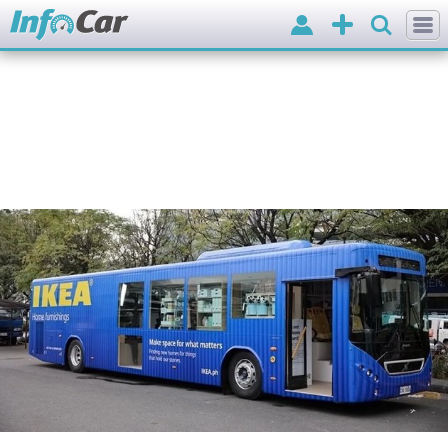
Вхід
Додати
оголошення