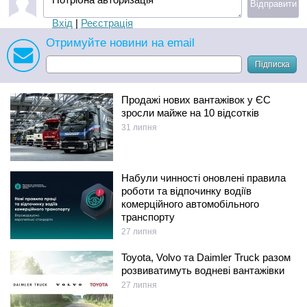
Відправити
Вхід
|
Реєстрація
Отримуйте новини на email
Підписка
Продажі нових вантажівок у ЄС
зросли майже на 10 відсотків
31 липня
Набули чинності оновлені правила
роботи та відпочинку водіїв
комерційного автомобільного
транспорту
27 липня
Toyota, Volvo та Daimler Truck разом
розвиватимуть водневі вантажівки
27 липня