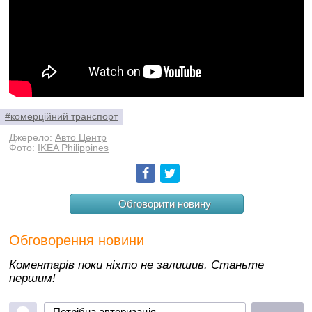
#комерційний транспорт
Джерело:
Авто Центр
Фото:
IKEA Philippines
Facebook
Twitter
Обговорити новину
Обговорення новини
Коментарів поки ніхто не залишив. Станьте
першим!
Потрібна авторизація