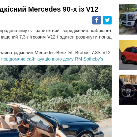
дкісний Mercedes 90-х із V12
Facebook
Twitter
продаватимуть раритетний заряджений кабріолет
нащений 7,3-літровим V12 і здатен розвинути понад
ичайно рідкісний Mercedes-Benz SL Brabus 7.3S V12.
,
повідомляє сайт аукціонного дому RM Sotheby's
.