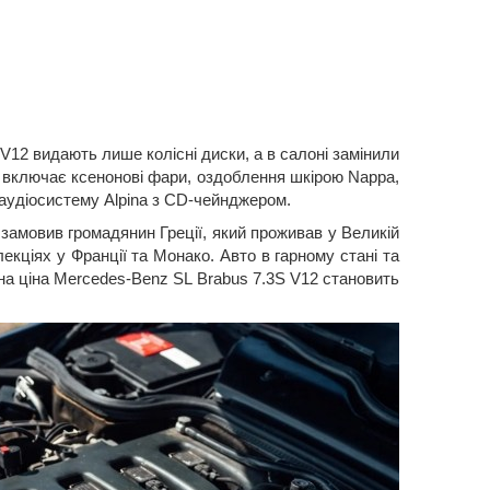
V12 видають лише колісні диски, а в салоні замінили
 включає ксенонові фари, оздоблення шкірою Nappa,
 аудіосистему Alpina з CD-чейнджером.
замовив громадянин Греції, який проживав у Великій
олекціях у Франції та Монако. Авто в гарному стані та
вна ціна Mercedes-Benz SL Brabus 7.3S V12 становить