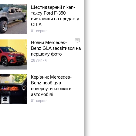
Шестидверний пікап-
таксу Ford F-350
виставили на продаж у
США
01 серпня
1
Новий Mercedes-
Benz GLA засвітився на
першому фото
28 липня
Керівник Mercedes-
Benz пообіцяв
повернути кнопки в
автомобілі
01 серпня