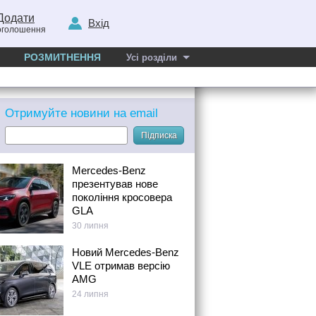
Додати
Вхід
оголошення
РОЗМИТНЕННЯ
Усі розділи
Отримуйте новини на email
Підписка
Mercedes-Benz
презентував нове
покоління кросовера
GLA
30 липня
Новий Mercedes-Benz
VLE отримав версію
AMG
24 липня