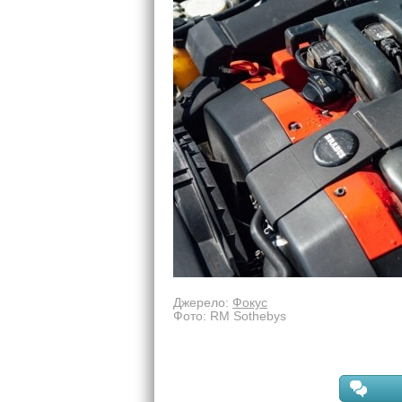
Джерело:
Фокус
Фото: RM Sothebys