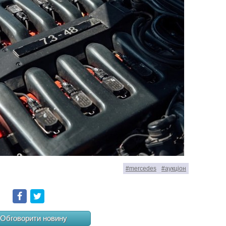
#mercedes
#аукціон
Facebook
Twitter
Обговорити новину