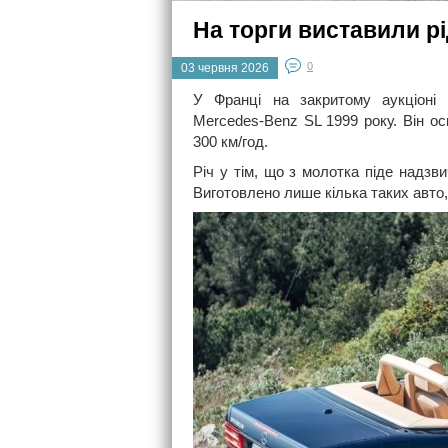
На торги виставили рі
0
03 червня 2026
У Франці на закритому аукціоні 
Mercedes-Benz SL 1999 року. Він ос
300 км/год.
Річ у тім, що з молотка піде надзв
Виготовлено лише кілька таких авто