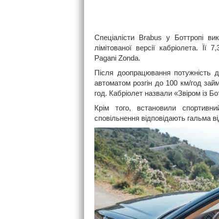
Спеціалісти Brabus у Боттропі ви
лімітованої версії кабріолета. Її
Pagani Zonda.
Після доопрацювання потужність дв
автоматом розгін до 100 км/год зай
год. Кабріолет назвали «Звіром із Бо
Крім того, встановили спортивн
сповільнення відповідають гальма ві