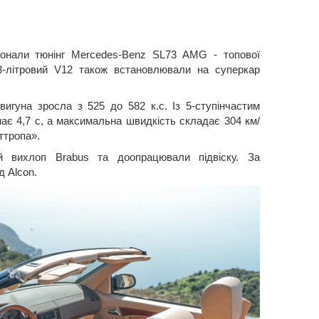
конали тюнінг Mercedes-Benz SL73 AMG - топової
 7,3-літровий V12 також встановлювали на суперкар
игуна зросла з 525 до 582 к.с. Із 5-ступінчастим
має 4,7 с, а максимальна швидкість складає 304 км/
ттропа».
ий вихлоп Brabus та доопрацювали підвіску. За
д Alcon.