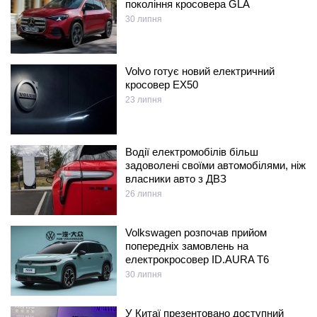
покоління кросовера GLA
30 липня
Volvo готує новий електричний
кросовер EX50
23 липня
Водії електромобілів більш
задоволені своїми автомобілями, ніж
власники авто з ДВЗ
26 липня
Volkswagen розпочав прийом
попередніх замовлень на
електрокросовер ID.AURA T6
30 липня
У Китаї презентовано доступний