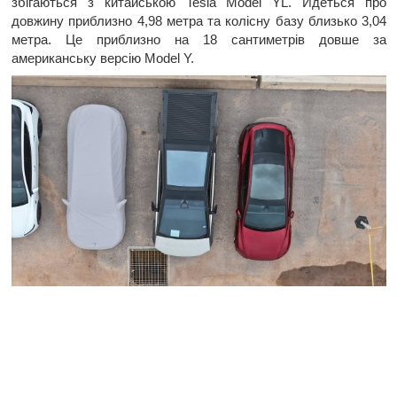
збігаються з китайською Tesla Model YL. Йдеться про
довжину приблизно 4,98 метра та колісну базу близько 3,04
метра. Це приблизно на 18 сантиметрів довше за
американську версію Model Y.