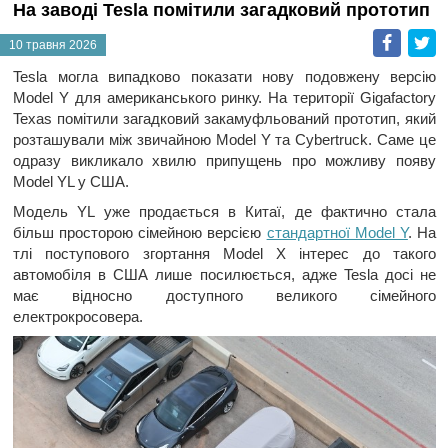
На заводі Tesla помітили загадковий прототип
Faceb
T
10 травня 2026
Tesla могла випадково показати нову подовжену версію
Model Y для американського ринку. На території Gigafactory
Texas помітили загадковий закамуфльований прототип, який
розташували між звичайною Model Y та Cybertruck. Саме це
одразу викликало хвилю припущень про можливу появу
Model YL у США.
Модель YL уже продається в Китаї, де фактично стала
більш просторою сімейною версією
стандартної Model Y
. На
тлі поступового згортання Model X інтерес до такого
автомобіля в США лише посилюється, адже Tesla досі не
має відносно доступного великого сімейного
електрокросовера.