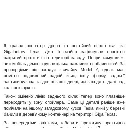
6 травня оператор дрона та постійний спостерігач за
Gigafactory Texas Джо Тегтмайєр зафіксував повністю
накритий прототип на території заводу. Попри камуфляж,
автомобіль демонстрував кілька важливих особливостей. За
пропорціями він нагадує звичайну Model Y, однак має
помітно подовжений задній звис, іншу форму задньої
частини кузова та довші задні двері, які заходять далі над
колісною аркою.
Також змінено лінію заднього скла: тепер воно плавніше
переходить у зону спойлера. Саме ці деталі раніше вже
помічали на іншому загадковому кузові Tesla, який у березні
бачили в дерев'яному контейнері на території Giga Texas.
За попередніми оцінками, габарити прототипу практично