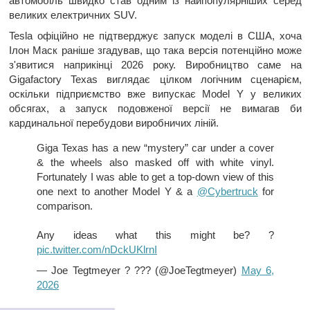
автомобіль швидко став одним із найпопулярніших серед
великих електричних SUV.
Tesla офіційно не підтверджує запуск моделі в США, хоча
Ілон Маск раніше згадував, що така версія потенційно може
з'явитися наприкінці 2026 року. Виробництво саме на
Gigafactory Texas виглядає цілком логічним сценарієм,
оскільки підприємство вже випускає Model Y у великих
обсягах, а запуск подовженої версії не вимагав би
кардинальної перебудови виробничих ліній.
Giga Texas has a new “mystery” car under a cover
& the wheels also masked off with white vinyl.
Fortunately I was able to get a top-down view of this
one next to another Model Y & a
@Cybertruck
for
comparison.
Any ideas what this might be? ?
pic.twitter.com/nDckUKlrnI
— Joe Tegtmeyer ? ??? (@JoeTegtmeyer)
May 6,
2026