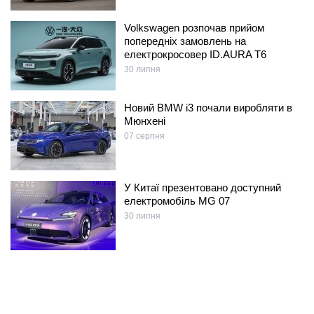
Volkswagen розпочав прийом
попередніх замовлень на
електрокросовер ID.AURA T6
30 липня
Новий BMW i3 почали виробляти в
Мюнхені
07 серпня
У Китаї презентовано доступний
електромобіль MG 07
30 липня