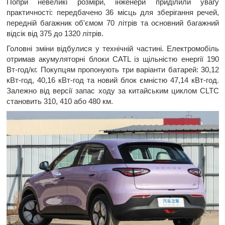
Попри невеликі розміри, інженери приділили увагу
практичності: передбачено 36 місць для зберігання речей,
передній багажник об'ємом 70 літрів та основний багажний
відсік від 375 до 1320 літрів.
Головні зміни відбулися у технічній частині. Електромобіль
отримав акумуляторні блоки CATL із щільністю енергії 190
Вт-год/кг. Покупцям пропонують три варіанти батарей: 30,12
кВт-год, 40,16 кВт-год та новий блок ємністю 47,14 кВт-год.
Залежно від версії запас ходу за китайським циклом CLTC
становить 310, 410 або 480 км.