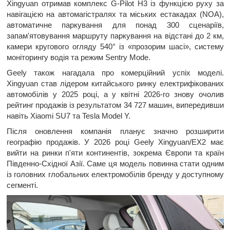
Xingyuan отримав комплекс G-Pilot H3 із функцією руху за
навігацією на автомагістралях та міських естакадах (NOA),
автоматичне паркування для понад 300 сценаріїв,
запам'ятовування маршруту паркування на відстані до 2 км,
камери кругового огляду 540° із «прозорим шасі», систему
моніторингу водія та режим Sentry Mode.
Geely також нагадала про комерційний успіх моделі.
Xingyuan став лідером китайського ринку електрифікованих
автомобілів у 2025 році, а у квітні 2026-го знову очолив
рейтинг продажів із результатом 34 727 машин, випередивши
навіть Xiaomi SU7 та Tesla Model Y.
Після оновлення компанія планує значно розширити
географію продажів. У 2026 році Geely Xingyuan/EX2 має
вийти на ринки п'яти континентів, зокрема Європи та країн
Південно-Східної Азії. Саме ця модель повинна стати одним
із головних глобальних електромобілів бренду у доступному
сегменті.