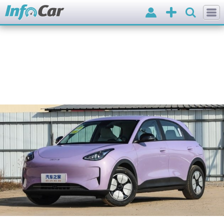
Вхід
Додати
оголошення