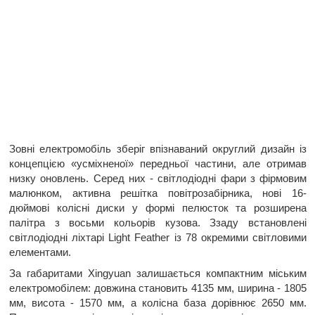
Зовні електромобіль зберіг впізнаваний округлий дизайн із
концепцією «усміхненої» передньої частини, але отримав
низку оновлень. Серед них - світлодіодні фари з фірмовим
малюнком, активна решітка повітрозабірника, нові 16-
дюймові колісні диски у формі пелюсток та розширена
палітра з восьми кольорів кузова. Ззаду встановлені
світлодіодні ліхтарі Light Feather із 78 окремими світловими
елементами.
За габаритами Xingyuan залишається компактним міським
електромобілем: довжина становить 4135 мм, ширина - 1805
мм, висота - 1570 мм, а колісна база дорівнює 2650 мм.