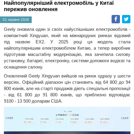
Найпопулярніший електромобіль у Китаї
пережив оновлення
Faceb
T
01 червня 2026
Geely оновила один зі своїх найуспішніших електромобілів -
компактний Xingyuan, який на міжнародних ринках відомий
під назвою EX2. У 2025 році ця модель стала
найпопулярнішим електромобілем Китаю, а тепер виробник
підготував масштабну модернізацію, яка зачепила силову
установку, батареї, електроніку, системи допомоги водієві та
оснащення салону.
Оновлений Geely Xingyuan вийшов на ринок одразу у шести
версіях. Офіційний діапазон цін становить від 64 800 до 94
800 юанів, але на старті продажів діють спеціальні пропозиції
- від 61 800 до 91 800 юанів, що приблизно відповідає
9100 - 13 500 доларам США.