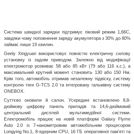
Система швидкої зарядки підтримує піковий режим 1,66C,
завдяки чому поповнення заряду акумулятора з 30% до 80%
займає лише 19 хвилин.
Geely Xingyuan використовує повністю електричну силову
установку із заднім приводом. Залежно від модифікації
електромотор розвиває 58 або 85 кВт (79 або 116 к.с.), а
максимальний крутний момент становить 130 або 150 Нм.
Крім того, автомобіль отримав незалежну підвіску, систему
контролю тяги G-TCS 2.0 та інтегровану гальмівну систему
ONEBOX.
Суттєво оновили й салон. Усередині встановлено 8,8-
дюймову цифрову панель приладів та 14,6-дюймовий
центральний дисплей мультимедійної системи.
Електромобіль працює на новій платформі Galaxy Flyme
Auto 2.0 із 7-нанометровим автомобільним процесором
Longying No.1, 8-ядерним CPU, 16 ГБ оперативної пам'яті та