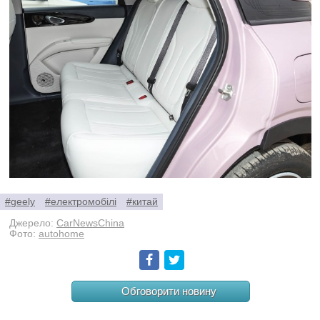
#geely
#електромобілі
#китай
Джерело:
CarNewsChina
Фото:
autohome
Facebook
Twitter
Обговорити новину