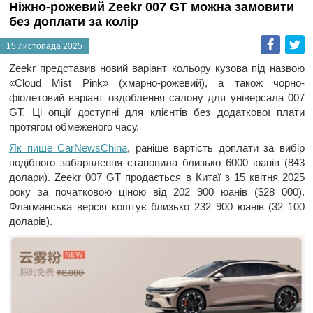
Ніжно-рожевий Zeekr 007 GT можна замовити
без доплати за колір
Faceb
T
15 листопада 2025
Zeekr представив новий варіант кольору кузова під назвою
«Cloud Mist Pink» (хмарно-рожевий), а також чорно-
фіолетовий варіант оздоблення салону для універсала 007
GT. Ці опції доступні для клієнтів без додаткової плати
протягом обмеженого часу.
Як пише CarNewsChina
, раніше вартість доплати за вибір
подібного забарвлення становила близько 6000 юанів (843
долари). Zeekr 007 GT продається в Китаї з 15 квітня 2025
року за початковою ціною від 202 900 юанів ($28 000).
Флагманська версія коштує близько 232 900 юанів (32 100
доларів).