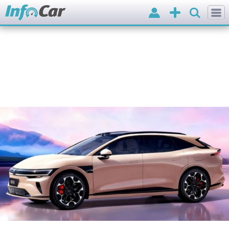
Вхід
Додати
оголошення