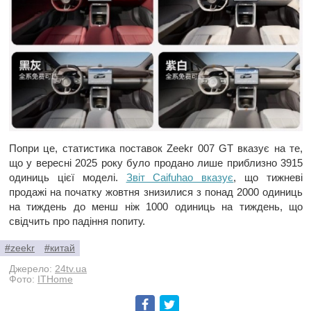
Попри це, статистика поставок Zeekr 007 GT вказує на те,
що у вересні 2025 року було продано лише приблизно 3915
одиниць цієї моделі.
Звіт Caifuhao вказує
, що тижневі
продажі на початку жовтня знизилися з понад 2000 одиниць
на тиждень до менш ніж 1000 одиниць на тиждень, що
свідчить про падіння попиту.
#zeekr
#китай
Джерело:
24tv.ua
Фото:
ITHome
Facebook
Twitter