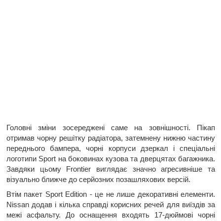
Головні зміни зосереджені саме на зовнішності. Пікап
отримав чорну решітку радіатора, затемнену нижню частину
переднього бампера, чорні корпуси дзеркал і спеціальні
логотипи Sport на боковинах кузова та дверцятах багажника.
Завдяки цьому Frontier виглядає значно агресивніше та
візуально ближче до серйозних позашляхових версій.
Втім пакет Sport Edition - це не лише декоративні елементи.
Nissan додав і кілька справді корисних речей для виїздів за
межі асфальту. До оснащення входять 17-дюймові чорні