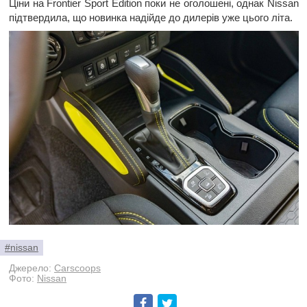
Ціни на Frontier Sport Edition поки не оголошені, однак Nissan
підтвердила, що новинка надійде до дилерів уже цього літа.
#nissan
Джерело:
Carscoops
Фото:
Nissan
Facebook
Twitter