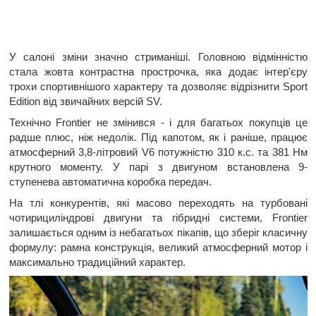
У салоні зміни значно стриманіші. Головною відмінністю
стала жовта контрастна прострочка, яка додає інтер'єру
трохи спортивнішого характеру та дозволяє відрізнити Sport
Edition від звичайних версій SV.
Технічно Frontier не змінився - і для багатьох покупців це
радше плюс, ніж недолік. Під капотом, як і раніше, працює
атмосферний 3,8-літровий V6 потужністю 310 к.с. та 381 Нм
крутного моменту. У парі з двигуном встановлена 9-
ступенева автоматична коробка передач.
На тлі конкурентів, які масово переходять на турбовані
чотирициліндрові двигуни та гібридні системи, Frontier
залишається одним із небагатьох пікапів, що зберіг класичну
формулу: рамна конструкція, великий атмосферний мотор і
максимально традиційний характер.