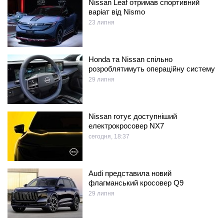
Nissan Leaf отримав спортивний
варіат від Nismo
23 липня
Honda та Nissan спільно
розроблятимуть операційну систему
29 липня
Nissan готує доступніший
електрокросовер NX7
сегодня, 18:37
Audi представила новий
флагманський кросовер Q9
29 липня