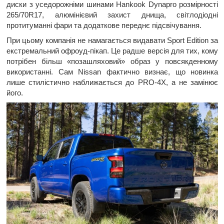
диски з уседорожніми шинами Hankook Dynapro розмірності
265/70R17, алюмінієвий захист днища, світлодіодні
протитуманні фари та додаткове переднє підсвічування.
При цьому компанія не намагається видавати Sport Edition за
екстремальний офроуд-пікап. Це радше версія для тих, кому
потрібен більш «позашляховий» образ у повсякденному
використанні. Сам Nissan фактично визнає, що новинка
лише стилістично наближається до PRO-4X, а не замінює
його.