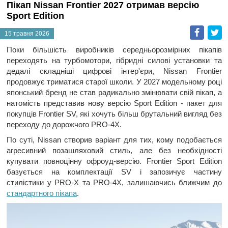
Пікап Nissan Frontier 2027 отримав версію
Sport Edition
Faceb
T
15 травня 2026
Поки більшість виробників середньорозмірних пікапів
переходять на турбомотори, гібридні силові установки та
дедалі складніші цифрові інтер'єри, Nissan Frontier
продовжує триматися старої школи. У 2027 модельному році
японський бренд не став радикально змінювати свій пікап, а
натомість представив нову версію Sport Edition - пакет для
покупців Frontier SV, які хочуть більш брутальний вигляд без
переходу до дорожчого PRO-4X.
По суті, Nissan створив варіант для тих, кому подобається
агресивний позашляховий стиль, але без необхідності
купувати повноцінну офроуд-версію. Frontier Sport Edition
базується на комплектації SV і запозичує частину
стилістики у PRO-X та PRO-4X, залишаючись ближчим до
стандартного пікапа
.