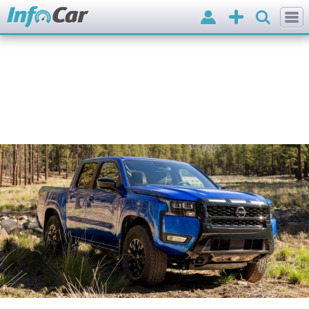
Вхід
Додати
оголошення