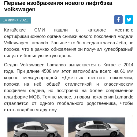
Первые изображения нового лифтбэка
Volkswagen
Faceb
T
14 липня 2021
Китайские СМИ нашли в каталоге местного
сертификационного органа снимки нового поколения модели
Volkswagen Lamando. Раньше это был седан класса Jetta, но
похоже, что в рамках обновления он получил купеобразный
силуэт и большую пятую дверь.
Седан Volkswagen Lamando выпускается в Китае с 2014
года. При длине 4598 мм этот автомобиль всего на 61 мм
короче международной «Джетты» шестого поколения,
похожа на неё общей стилистикой и классическим
профилем седана, но построена на более современной
платформе MQB. Тем не менее, в новом поколении Lamando
отдаляется от одного глобального родственника, чтобы
стать подобным другому.