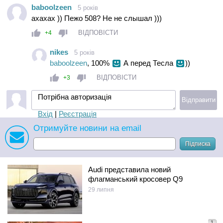
baboolzeen
5 років
ахахах )) Пежо 508? Не не слышал )))
ВІДПОВІСТИ
+4
nikes
5 років
baboolzeen
, 100%
А перед Тесла
))
ВІДПОВІСТИ
+3
Потрібна авторизація
Відправити
Вхід
|
Реєстрація
Отримуйте новини на email
Підписка
Audi представила новий
флагманський кросовер Q9
29 липня
1