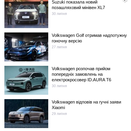
Suzuki показала новий
позашляховий мінівен XL7
30 липня
Volkswagen Golf отримав надпотужну
гоночну версію
27 липня
Volkswagen розпочав прийом
попередніх замовлень на
електрокросовер ID.AURA T6
30 липня
Volkswagen відповів на гучні заяви
Xiaomi
29 липня