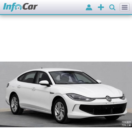
Вхід
Додати
оголошення