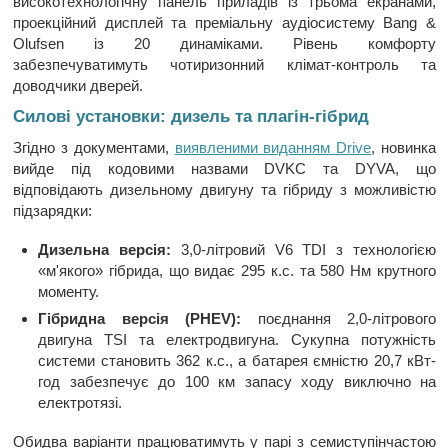
високотехнологічну панель приладів із трьома екранами,
проекційний дисплей та преміальну аудіосистему Bang &
Olufsen із 20 динаміками. Рівень комфорту
забезпечуватимуть чотиризонний клімат-контроль та
доводчики дверей.
Силові установки: дизель та плагін-гібрид
Згідно з документами,
виявленими виданням Drive
, новинка
вийде під кодовими назвами DVKC та DYVA, що
відповідають дизельному двигуну та гібриду з можливістю
підзарядки:
Дизельна версія:
3,0-літровий V6 TDI з технологією
«м'якого» гібрида, що видає 295 к.с. та 580 Нм крутного
моменту.
Гібридна версія (PHEV):
поєднання 2,0-літрового
двигуна TSI та електродвигуна. Сукупна потужність
системи становить 362 к.с., а батарея ємністю 20,7 кВт-
год забезпечує до 100 км запасу ходу виключно на
електротязі.
Обидва варіанти працюватимуть у парі з семиступінчастою