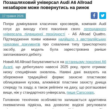
Позашляховий універсал Audi A6 Allroad
незабаром може повернутись на ринок
Faceb
T
17 травня 2026
Попри домінування класичних кросоверів, компанія Audi
готує до виходу п'яте покоління свого
легендарного
універсала підвищеної прохідності
- A6 Allroad Quattro.
Підтвердження появи новинки
надійшло з австралійських
урядових документів
про схвалення типу транспортного
засобу, де модель була зареєстрована раніше
запланованого дебюту.
Новий A6 Allroad базуватиметься на
останньому поколінні A6
Avant
, що дебютувало навесні 2025 року, проте отримає
низку специфічних оновлень. Наявні дані вказують на
збереження традиційної форми: захисне пластикове
облицювання кузова, алюмінієві пластини захисту днища
спереду та ззаду, а також рейлінги на даху, що розташовані
вище, ніж у стандартного універсала,
пише Carscoops
.
Головною технічною особливістю залишається адаптивна
пневматична підвіска, яка дозволяє водієві регулювати