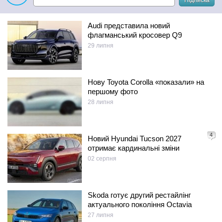
Підписка
Audi представила новий
флагманський кросовер Q9
29 липня
Нову Toyota Corolla «показали» на
першому фото
28 липня
4
Новий Hyundai Tucson 2027
отримає кардинальні зміни
02 серпня
Skoda готує другий рестайлінг
актуального покоління Octavia
27 липня