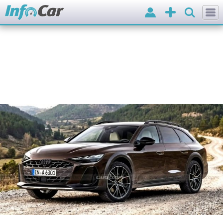
Вхід
Додати
оголошення