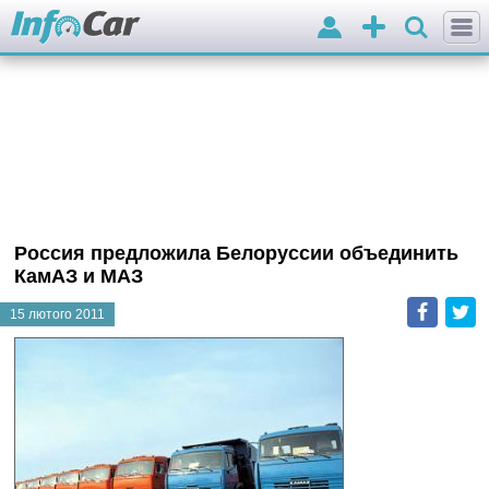
Вхід
Додати
оголошення
Россия предложила Белоруссии объединить
КамАЗ и МАЗ
Faceb
T
15 лютого 2011