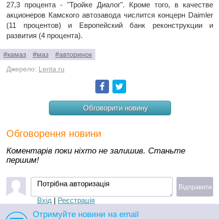
27,3 процента - "Тройке Диалог". Кроме того, в качестве
акционеров Камского автозавода числится концерн Daimler
(11 процентов) и Европейский банк реконструкции и
развития (4 процента).
#камаз
#маз
#авторинок
Джерело:
Lenta.ru
Facebook
Twitter
Обговорити новину
Обговорення новини
Коментарів поки ніхто не залишив. Станьте
першим!
Потрібна авторизація
Відправити
Вхід
|
Реєстрація
Отримуйте новини на email