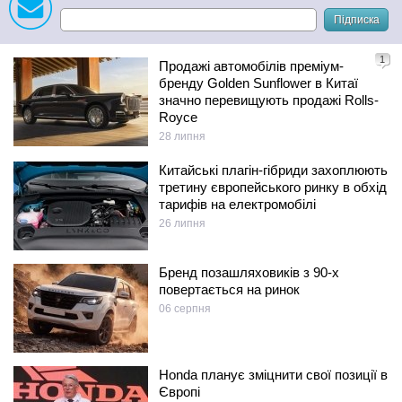
Підписка
1
Продажі автомобілів преміум-
бренду Golden Sunflower в Китаї
значно перевищують продажі Rolls-
Royce
28 липня
Китайські плагін-гібриди захоплюють
третину європейського ринку в обхід
тарифів на електромобілі
26 липня
Бренд позашляховиків з 90-х
повертається на ринок
06 серпня
Honda планує зміцнити свої позиції в
Європі