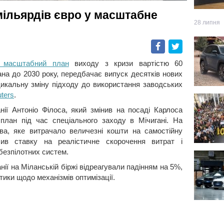
0 мільярдів євро у масштабне
28 липня
Facebook
Twitter
в масштабний план
виходу з кризи вартістю 60
вана до 2030 року, передбачає випуск десятків нових
дикальну зміну підходу до використання заводських
ters
.
ії Антоніо Філоса, який змінив на посаді Карлоса
 план під час спеціального заходу в Мічигані. На
тва, яке витрачало величезні кошти на самостійну
бив ставку на реалістичне скорочення витрат і
безпілотних систем.
нії на Міланській біржі відреагували падінням на 5%,
тики щодо механізмів оптимізації.