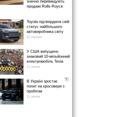
значно перевищують
продажі Rolls-Royce
Toyota підтвердила свій
статус найбільшого
автовиробника світу
02 серпня
У США випущено
знаковий 10-мільйонний
електромобіль Tesla
31 липня
1
В Україні зростає
попит на кросовери з
пробігом
31 липня