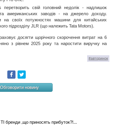
tis перетворить свій головний недолік - надлишок
та американських заводів - на джерело доходу.
ти на своїх потужностях машини для китайських
ого підрозділу JLR (що належить Tata Motors).
раховує досягти щорічного скорочення витрат на 6
вняно з рівнем 2025 року та наростити виручку на
#авторинок
Facebook
Twitter
Обговорити новину
о ТІ бренди ,що приносять прибуток?!...