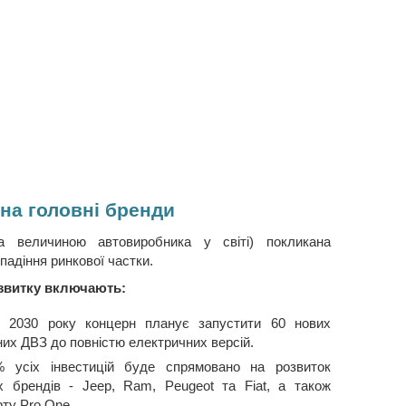
 на головні бренди
 за величиною автовиробника у світі) покликана
падіння ринкової частки.
озвитку включають:
 2030 року концерн планує запустити 60 нових
них ДВЗ до повністю електричних версій.
% усіх інвестицій буде спрямовано на розвиток
х брендів - Jeep, Ram, Peugeot та Fiat, а також
рту Pro One.