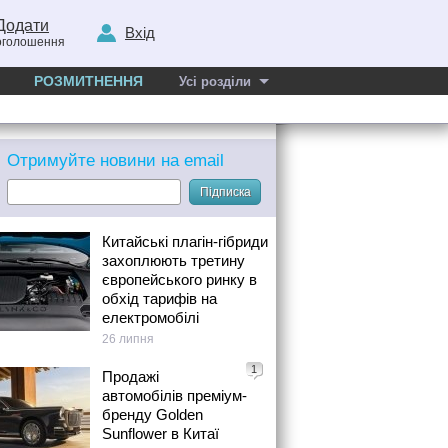
Додати
Вхід
оголошення
РОЗМИТНЕННЯ
Усі розділи
Отримуйте новини на email
Підписка
Китайські плагін-гібриди
захоплюють третину
європейського ринку в
обхід тарифів на
електромобілі
26 липня
1
Продажі
автомобілів преміум-
бренду Golden
Sunflower в Китаї