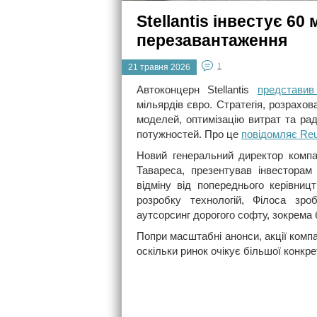
Stellantis інвестує 6
перезавантаження
1
21 травня 2026
Автоконцерн Stellantis
представи
мільярдів євро. Стратегія, розрахо
моделей, оптимізацію витрат та ра
потужностей. Про це
повідомляє Reu
Новий генеральний директор компан
Тавареса, презентував інвесторам
відміну від попереднього керівниц
розробку технологій, Філоса зро
аутсорсинг дорогого софту, зокрема 
Попри масштабні анонси, акції компа
оскільки ринок очікує більшої конкре