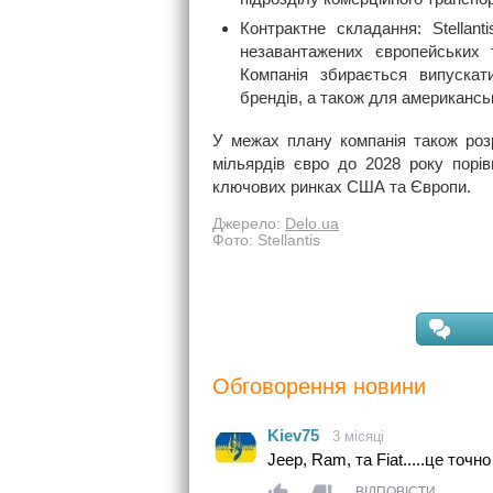
Контрактне складання: Stellan
незавантажених європейських 
Компанія збирається випуска
брендів, а також для американськ
У межах плану компанія також роз
мільярдів євро до 2028 року порі
ключових ринках США та Європи.
Джерело:
Delo.ua
Фото: Stellantis
Обговорення новини
Kiev75
3 місяці
Jeep, Ram, та Fiat.....це точн
ВІДПОВІСТИ