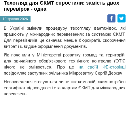
Техогляд для ЄКМТ спростили: замість двох
перевірок - одна
Faceb
T
19 травня 2026
В Україні змінили процедуру техогляду вантажівок, які
працюють у міжнародних перевезеннях за системою ЄКМТ.
Для перевізників це означає менше бюрократії, скорочення
витрат і швидше оформлення документів.
Як пояснили у Міністерстві розвитку громад та територій,
для звичайного обов'язкового технічного контролю (ОТК)
нічого не змінюється. Про це
на своїй ФБ-сторінці
повідомляє заступник очільника Мінрозвитку Сергій Деркач.
Нововведення стосуються лише тих компаній, яким потрібен
сертифікат відповідності стандартам ЄКМТ для міжнародних
перевезень.