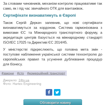
За словами чиновників, механізм контролю працюватиме так
само, як і під час звичайного ОТК для вантажівок.
Сертифікати визнаватимуть в Європі
Також Сергій Деркач запевнив, що нові сертифікати
визнаватимуться за кордоном. Система гармонізована з
вимогами ЄС та Міжнародного транспортного форуму, а
акредитація центрів базується на міжнародному стандарті
ISO/IEC 17025 та Директиві ЄС 2014/45.
У міністерстві підкреслюють, що головна мета змін -
поступове наближення української системи техконтролю до
європейських правил та усунення дублювання процедур
для бізнесу.
#закони
#сто
#комерційний транспорт
Джерело:
24tv.ua
Фото: Hartex Engineering
Facebook
Twitter
Обговорити новину