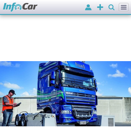
Вхід
Додати
оголошення