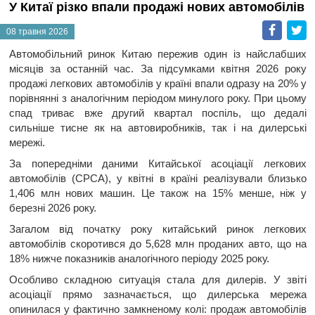
У Китаї різко впали продажі нових автомобілів
Faceb
T
08 травня 2026
Автомобільний ринок Китаю пережив один із найслабших
місяців за останній час. За підсумками квітня 2026 року
продажі легкових автомобілів у країні впали одразу на 20% у
порівнянні з аналогічним періодом минулого року. При цьому
спад триває вже другий квартал поспіль, що дедалі
сильніше тисне як на автовиробників, так і на дилерські
мережі.
За попередніми даними Китайської асоціації легкових
автомобілів (CPCA), у квітні в країні реалізували близько
1,406 млн нових машин. Це також на 15% менше, ніж у
березні 2026 року.
Загалом від початку року китайський ринок легкових
автомобілів скоротився до 5,628 млн проданих авто, що на
18% нижче показників аналогічного періоду 2025 року.
Особливо складною ситуація стала для дилерів. У звіті
асоціації прямо зазначається, що дилерська мережа
опинилася у фактично замкненому колі: продаж автомобілів