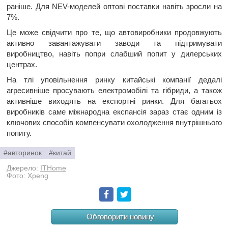
раніше. Для NEV-моделей оптові поставки навіть зросли на
7%.
Це може свідчити про те, що автовиробники продовжують
активно завантажувати заводи та підтримувати
виробництво, навіть попри слабший попит у дилерських
центрах.
На тлі уповільнення ринку китайські компанії дедалі
агресивніше просувають електромобілі та гібриди, а також
активніше виходять на експортні ринки. Для багатьох
виробників саме міжнародна експансія зараз стає одним із
ключових способів компенсувати охолодження внутрішнього
попиту.
#авторинок
#китай
Джерело:
ITHome
Фото: Xpeng
Facebook
Twitter
Обговорити новину