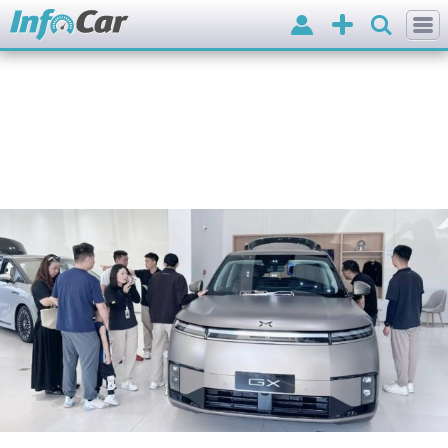
Вхід
Додати
оголошення