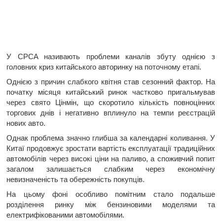
У CPCA називають проблеми каналів збуту однією з
головних криз китайського авторинку на поточному етапі.
Однією з причин слабкого квітня став сезонний фактор. На
початку місяця китайський ринок частково пригальмував
через свято Цінмін, що скоротило кількість повноцінних
торгових днів і негативно вплинуло на темпи реєстрацій
нових авто.
Однак проблема значно глибша за календарні коливання. У
Китаї продовжує зростати вартість експлуатації традиційних
автомобілів через високі ціни на паливо, а споживчий попит
загалом залишається слабким через економічну
невизначеність та обережність покупців.
На цьому фоні особливо помітним стало подальше
розділення ринку між бензиновими моделями та
електрифікованими автомобілями.