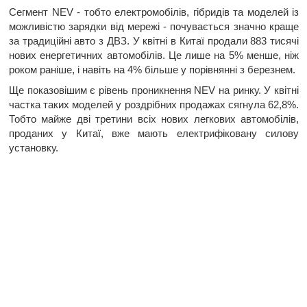
Сегмент NEV - тобто електромобілів, гібридів та моделей із
можливістю зарядки від мережі - почувається значно краще
за традиційні авто з ДВЗ. У квітні в Китаї продали 883 тисячі
нових енергетичних автомобілів. Це лише на 5% менше, ніж
роком раніше, і навіть на 4% більше у порівнянні з березнем.
Ще показовішим є рівень проникнення NEV на ринку. У квітні
частка таких моделей у роздрібних продажах сягнула 62,8%.
Тобто майже дві третини всіх нових легкових автомобілів,
проданих у Китаї, вже мають електрифіковану силову
установку.