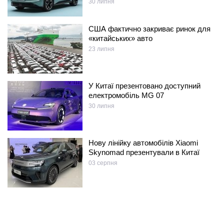
30 липня
США фактично закриває ринок для
«китайських» авто
23 липня
У Китаї презентовано доступний
електромобіль MG 07
30 липня
Нову лінійку автомобілів Xiaomi
Skynomad презентували в Китаї
03 серпня