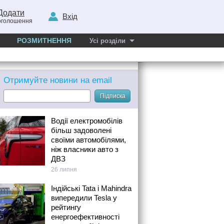
Додати
Вхід
оголошення
РОЗМИТНЕННЯ
Усі розділи
Отримуйте новини на email
Підписка
Водії електромобілів
більш задоволені
своїми автомобілями,
ніж власники авто з
ДВЗ
26 липня
Індійські Tata і Mahindra
випередили Tesla у
рейтингу
енергоефективності