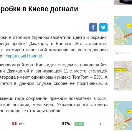
пробки в Киеве догнали
Facebook
Twitter
обки в столице Украины захватили центр и окраины
олицы пробок" Джакарту и Бангкок. Это становится
от всемирно известной компании по исследованию
24 липня
ают
Українські Новини
.
мировом рейтинге Киев идет следом за находящейся
зии Джакартой и занимающей 11-е место столицей
 3 города имеют одинаковый индекс TomTom – 53%. А
ляется в данном случае скорее не позитивным, а
тяжении года сохранили прежний показатель в 53%,
окой позиции, чем Киев. Украинская же столица
в легендарные столицы пробок.