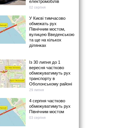
електромобілів
02 серпня
У Києві тимчасово
обмежать рух
Північним мостом,
вулицею Введенською
та ще на кількох
ділянках
Із 30 липня до 1
вересня частково
обмежуватимуть рух
транспорту в
Оболонському районі
29 липня
4 серпня частково
обмежуватимуть рух
Північним мостом
03 серпня