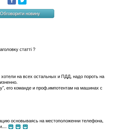
Facebook
Twitter
Обговорити новину
аголовку статті ?
 хотели на всех остальных и ПДД, надо пороть на
изненно.
у", его команде и проф.импотентам на машинах с
ацию основываясь на местоположенни телефона,
и....