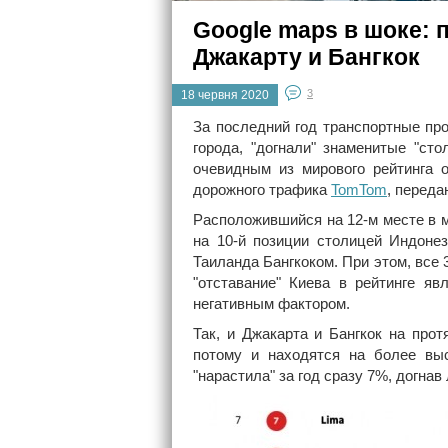
Google maps в шоке: 
Джакарту и Бангкок
3
18 червня 2020
За последний год транспортные пр
города, "догнали" знаменитые "ст
очевидным из мирового рейтинга 
дорожного трафика
TomTom
, перед
Расположившийся на 12-м месте в 
на 10-й позиции столицей Индоне
Таиланда Бангкоком. При этом, все
"отставание" Киева в рейтинге яв
негативным фактором.
Так, и Джакарта и Бангкок на про
потому и находятся на более выс
"нарастила" за год сразу 7%, догна