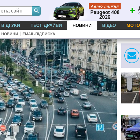
ВІДГУКИ
ТЕСТ-ДРАЙВИ
НОВИНИ
ВІДЕО
МОТО
|
І НОВИНИ
EMAIL-ПІДПИСКА