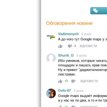
Обговорення новини
Vadimonych
6 років
А до чого тут Google maps у з
-1
ВІДПОВІСТИ
Shurik_G
6 років
Ибо умников, которые чихать
площадях и лишать прав пож
Ну и привет "диджитализатор
люстрами.
+5
ВІДПОВІСТИ
Gelo-67
6 років
Google maps выдаёт информ
а у нас их по два, а то и по тр