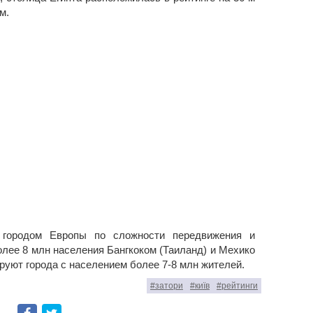
м.
 городом Европы по сложности передвижения и
ее 8 млн населения Бангкоком (Таиланд) и Мехико
ируют города с населением более 7-8 млн жителей.
#затори
#київ
#рейтинги