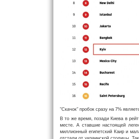
"Скачок" пробок сразу на 7% являет
В то же время, позади Киева в рей
месте. А ставшие настоящей леген
миллионный египетский Каир и мал
отстали от украинской столицы. Так