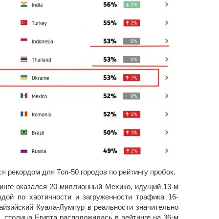
ся рекордом для Топ-50 городов по рейтингу пробок.
тинге оказался 20-миллионный Мехико, идущий 13-м
дой по хаотичности и загруженности трафика 16-
айзийский Куала-Лумпур в реальности значительно
, столица Египта расположилась в рейтинге на 36-м