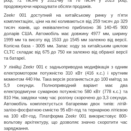
році, 72 тисячі у 2022-му та 76 тисяч у 2023 році,
продовжуючи нарощувати обсяги продажів.
Zeekr 001 доступний на китайському ринку у п'яти
комплектаціях, ціни на які коливаються від 259 тисяч до 329
тисяч юанів, що еквівалентно приблизно 36 140-45 900
доларів США. Автомобіль має довжину 4977 мм, ширину
1999 мм та висоту від 1533 до 1545 мм залежно від версії.
Колісна база - 3005 мм. Запас ходу за китайським циклом
CLTC складає від 675 до 750 км залежно від обраної версії
та батареї.
У лінійці Zeekr 001 є задньоприводна модифікація з одним
електромотором потужністю 310 кВт (416 к.с.) і крутним
моментом 440 Нм. Така версія розганяється до 100 км/год за
5,9 секунди. Полноприводний варіант має два
електродвигуни сумарною потужністю 580 кВт (778 к.с.) та
810 Нм, завдяки чому час розгону скорочено до 3,3 секунди.
Автомобіль комплектується батареями двох типів: літій-
залізо-фосфатною ємністю 95 кВт-год та тернарною літієвою
на 100 кВт-год. Платформа Zeekr 001 використовує 800-
вольтову архітектуру, що дозволяє значно скоротити час
заряджання.