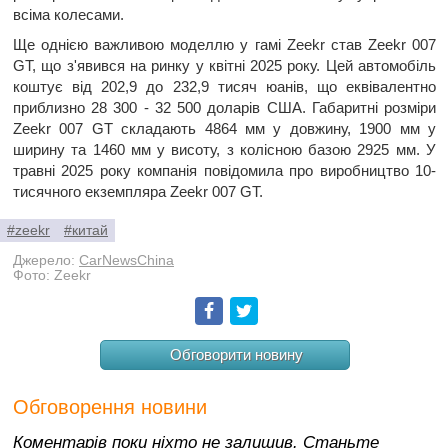
всіма колесами.
Ще однією важливою моделлю у гамі Zeekr став Zeekr 007
GT, що з'явився на ринку у квітні 2025 року. Цей автомобіль
коштує від 202,9 до 232,9 тисяч юанів, що еквівалентно
приблизно 28 300 - 32 500 доларів США. Габаритні розміри
Zeekr 007 GT складають 4864 мм у довжину, 1900 мм у
ширину та 1460 мм у висоту, з колісною базою 2925 мм. У
травні 2025 року компанія повідомила про виробництво 10-
тисячного екземпляра Zeekr 007 GT.
#zeekr
#китай
Джерело:
CarNewsChina
Фото: Zeekr
Facebook
Twitter
Обговорити новину
Обговорення новини
Коментарів поки ніхто не залишив. Станьте