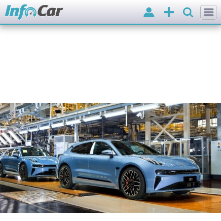
Вхід
Додати
оголошення