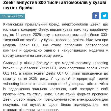
Zeekr випустив 300 тисяч автомобілів у кузові
шутінг-брейк
Faceb
T
15 липня 2025
Китайський преміальний бренд електромобілів Zeekr, що
належить концерну Geely, відсвяткував важливу виробничу
подію: 14 липня 2025 року з конвеєра компанії зійшов 300-
тисячний автомобіль у кузові «shooting brake». Йдеться про
модель Zeekr 001, яка стала справжнім бестселером
компанії й одночасно однією з найуспішніших моделей у
цьому сегменті на світовому ринку.
Сьогодні у лінійці бренду є три моделі формату «shooting
brake» - це базовий Zeekr 001, його спортивна версія Zeekr
001 FR, а також новий Zeekr 007 GT, який приєднався до
гами у квітні 2025 року. У сучасній інтерпретації термін
«shooting brake» означає спортивний універсал або хетчбек
із подовженою задньою частиною, який поєднує в собі
практичність та стиль купе. Саме такий формат пропонує
Zeekr у своїх моделях, позиціонуючи їх як електромобілі для
покупців, які шукають щось більш індивідуальне, ніж
стандартні седани чи кросовери.