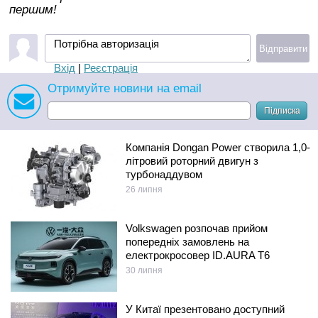
першим!
Потрібна авторизація
Відправити
Вхід
|
Реєстрація
Отримуйте новини на email
Підписка
Компанія Dongan Power створила 1,0-
літровий роторний двигун з
турбонаддувом
26 липня
Volkswagen розпочав прийом
попередніх замовлень на
електрокросовер ID.AURA T6
30 липня
У Китаї презентовано доступний