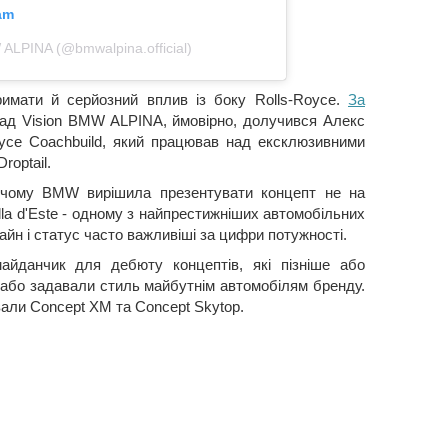
am
LPINA (@bmwalpina.official)
имати й серйозний вплив із боку Rolls-Royce.
За
над Vision BMW ALPINA, ймовірно, долучився Алекс
oyce Coachbuild, який працював над ексклюзивними
roptail.
 чому BMW вирішила презентувати концепт не на
lla d'Este - одному з найпрестижніших автомобільних
изайн і статус часто важливіші за цифри потужності.
йданчик для дебюту концептів, які пізніше або
 або задавали стиль майбутнім автомобілям бренду.
али Concept XM та Concept Skytop.