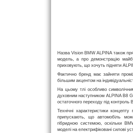
Назва Vision BMW ALPINA також прям
модель, а про демонстрацію май
приховують, що хочуть підняти ALPIN
Фактично бренд має зайняти промі
більшим акцентом на індивідуальніст
На цьому тлі особливо символічни
духовним наступником ALPINA B8 GT
остаточного переходу під контроль
Технічні характеристики концепту
припускають, що автомобіль мож
гібридною системою, оскільки BMW
моделі на електрифіковані силові ус