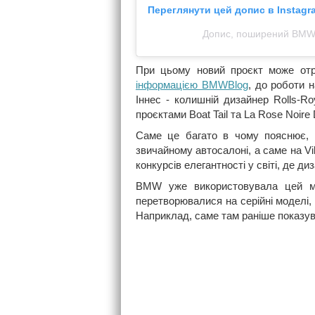
Переглянути цей допис в Instagr
Допис, поширений BMW A
При цьому новий проєкт може отр
інформацією BMWBlog
, до роботи 
Іннес - колишній дизайнер Rolls-R
проєктами Boat Tail та La Rose Noire D
Саме це багато в чому пояснює,
звичайному автосалоні, а саме на Vi
конкурсів елегантності у світі, де д
BMW уже використовувала цей ма
перетворювалися на серійні моделі,
Наприклад, саме там раніше показув