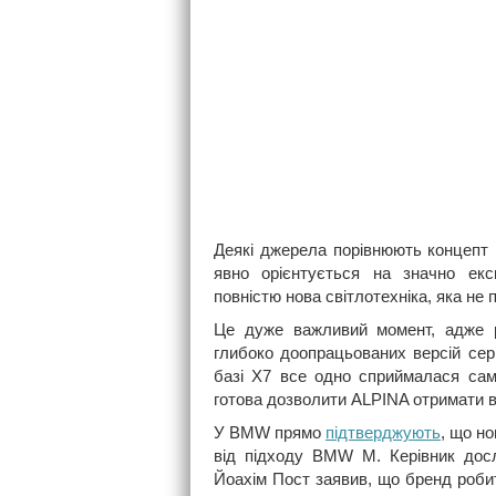
Деякі джерела порівнюють концепт
явно орієнтується на значно екс
повністю нова світлотехніка, яка не
Це дуже важливий момент, адже 
глибоко доопрацьованих версій се
базі X7 все одно сприймалася сам
готова дозволити ALPINA отримати в
У BMW прямо
підтверджують
, що н
від підходу BMW M. Керівник досл
Йоахім Пост заявив, що бренд робит