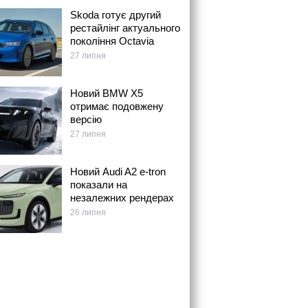
Skoda готує другий
рестайлінг актуального
покоління Octavia
27 липня
Новий BMW X5
отримає подовжену
версію
27 липня
Новий Audi A2 e-tron
показали на
незалежних рендерах
26 липня