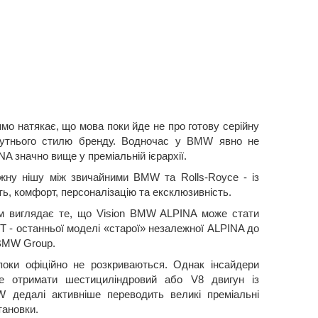
о натякає, що мова поки йде не про готову серійну
бутнього стилю бренду. Водночас у BMW явно не
A значно вище у преміальній ієрархії.
жну нішу між звичайними BMW та Rolls-Royce - із
ь, комфорт, персоналізацію та ексклюзивність.
м виглядає те, що Vision BMW ALPINA може стати
 - останньої моделі «старої» незалежної ALPINA до
 BMW Group.
 поки офіційно не розкриваються. Однак інсайдери
е отримати шестициліндровий або V8 двигун із
 дедалі активніше переводить великі преміальні
тановки.