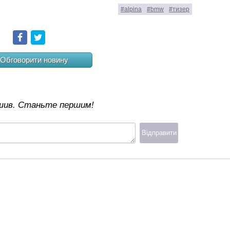
#alpina
#bmw
#тизер
Facebook
Twitter
Обговорити новину
ишив. Станьте першим!
Відправити