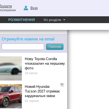
Додати
Вхід
оголошення
РОЗМИТНЕННЯ
Усі розділи
Отримуйте новини на email
Підписка
Нову Toyota Corolla
«показали» на першому
фото
28 липня
4
Новий Hyundai
Tucson 2027 отримає
кардинальні зміни
02 серпня