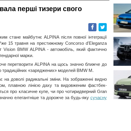
ала перші тизери свого
Facebook
Twitter
им стане майбутнє ALPINA після повної інтеграції
же 15 травня на престижному Concorso d'Eleganza
епт Vision BMW ALPINA - автомобіль, який фактично
гендарної марки.
оче перетворити ALPINA на щось значно ближче до
ж до традиційних «заряджених» моделей BMW M.
є на доволі радикальні зміни. На зображенні видно
отом, плавною лінією даху та видовженим фастбек-
ться про класичне купе, чи про чотиридверний Gran
 значно елегантніше та дорожче за будь-яку
сучасну