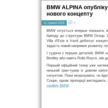
BMW ALPINA опублікув
нового концепту
0
11 травня 2026
BMW готується вперше показати, як
бренду до структури BMW Group. У
Villa d'Este в Італії дебютує конц
задасть новий напрямок розвитку ле
І судячи з перших деталей, BMW х
Bentley або навіть Rolls-Royce, ні
Перший офіційний тизер уже натяка
низький гран-турер із довгим кап
силуетом. Поки незрозуміло, чи йде
Coupe, однак пропорції виглядають
серійну BMW
.