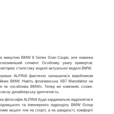
 із минулою BMW 8 Series Gran Coupe, але новинка
клюзивніший сегмент. Особливу увагу привертає
 повторює стилістику жодної актуальної моделі BMW.
раніше ALPINA фактично залишалася виробником
рійних BMW. Навіть флагманська XB7 Manufaktur на
е як «особлива BMW». Тепер же компанія, схоже,
ласну дизайнерську ідентичність.
ова філософія ALPINA буде кардинально відрізнятися
ідницького та інженерного підрозділу BMW Group
име акцент «не на спорті, а на швидкості, комфорті