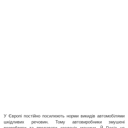
У Європі постійно посилюють норми викидів автомобілями
шкідливих речовин. Тому автовиробники змушені
розробляти та продавати «зелені» машини. Й Dacia не