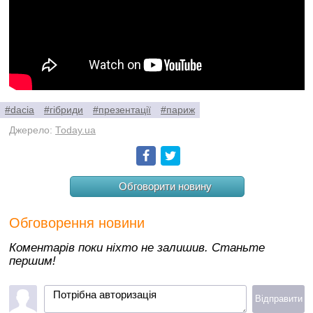
#dacia
#гібриди
#презентації
#париж
Джерело:
Today.ua
Facebook
Twitter
Обговорити новину
Обговорення новини
Коментарів поки ніхто не залишив. Станьте
першим!
Потрібна авторизація
Відправити