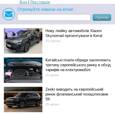
Вхід
|
Реєстрація
Отримуйте новини на email
Підписка
Нову лінійку автомобілів Xiaomi
Skynomad презентували в Китаї
03 серпня
Китайські плагін-гібриди захоплюють
третину європейського ринку в обхід
тарифів на електромобілі
26 липня
Zeekr виводить на європейський
ринок флагманський позашляховик
9X
29 липня