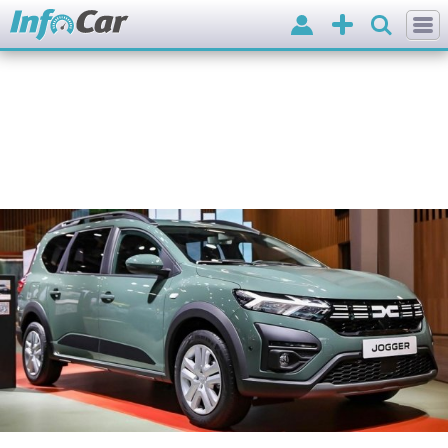
Вхід
Додати
оголошення