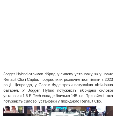
Jogger Hybrid отримав гібридну силову установку, як у нових
Renault Clio і Captur, продаж яких розпочнеться тільки в 2023
році. Щоправда, у Captur буде трохи потужніша літій-іонна
батарея. У Jogger Hybrid потужність гібридної силової
установки 1.6 E-Tech складе близько 145 к.с. Принаймні така
потужність силової установки у гібридного Renault Clio.