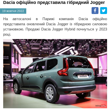
Dacia офіційно представила гібридний Jogger
Faceb
T
19 жовтня 2022
На автосалоні в Парижі компанія Dacia офіційно
представила оновлений Dacia Jogger із гібридною силовою
установкою. Продажі Dacia Jogger Hybrid почнуться у 2023
році.