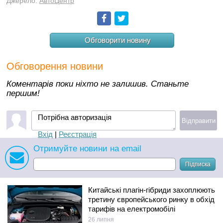
Джерело:
АвтоЦентр
Facebook
Twitter
Обговорити новину
Обговорення новини
Коментарів поки ніхто не залишив. Станьте
першим!
Потрібна авторизація
Відправити
Вхід
|
Реєстрація
Отримуйте новини на email
Підписка
Китайські плагін-гібриди захоплюють
третину європейського ринку в обхід
тарифів на електромобілі
26 липня