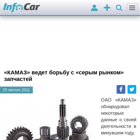
Вхід
Додати
оголошення
«КАМАЗ» ведет борьбу с «серым рынком»
запчастей
Faceb
T
25 лютого 2011
ОАО «КАМАЗ»
обнародовал
некоторые
данные о своей
деятельности в
минувшем году.