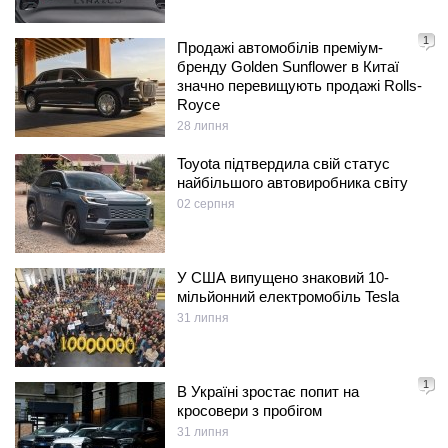
1
Продажі автомобілів преміум-
бренду Golden Sunflower в Китаї
значно перевищують продажі Rolls-
Royce
28 липня
Toyota підтвердила свій статус
найбільшого автовиробника світу
02 серпня
У США випущено знаковий 10-
мільйонний електромобіль Tesla
31 липня
1
В Україні зростає попит на
кросовери з пробігом
31 липня