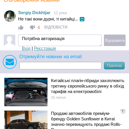
Sergiy Dickhtjar
12 роки
Не такі вони дурні, ті китайці...
ВІДПОВІСТИ
-1
Потрібна авторизація
Відправити
Вхід
|
Реєстрація
Отримуйте новини на email
Підписка
Китайські плагін-гібриди захоплюють
третину європейського ринку в обхід
тарифів на електромобілі
26 липня
1
Продажі автомобілів преміум-
бренду Golden Sunflower в Китаї
значно перевищують продажі Rolls-