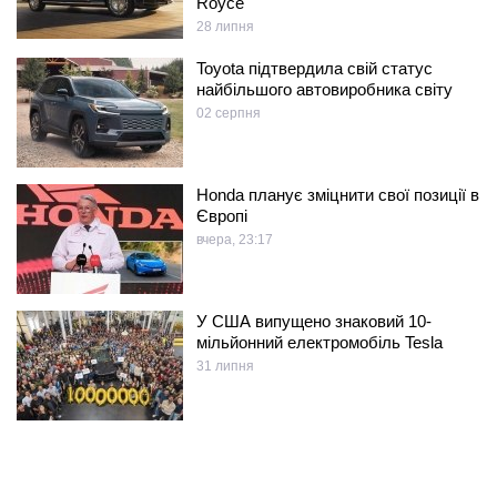
Royce
28 липня
Toyota підтвердила свій статус
найбільшого автовиробника світу
02 серпня
Honda планує зміцнити свої позиції в
Європі
вчера, 23:17
У США випущено знаковий 10-
мільйонний електромобіль Tesla
31 липня