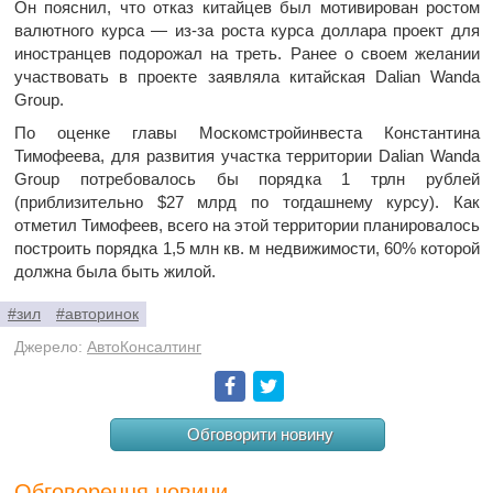
Он пояснил, что отказ китайцев был мотивирован ростом
валютного курса — из-за роста курса доллара проект для
иностранцев подорожал на треть. Ранее о своем желании
участвовать в проекте заявляла китайская Dalian Wanda
Group.
По оценке главы Москомстройинвеста Константина
Тимофеева, для развития участка территории Dalian Wanda
Group потребовалось бы порядка 1 трлн рублей
(приблизительно $27 млрд по тогдашнему курсу). Как
отметил Тимофеев, всего на этой территории планировалось
построить порядка 1,5 млн кв. м недвижимости, 60% которой
должна была быть жилой.
#зил
#авторинок
Джерело:
АвтоКонсалтинг
Facebook
Twitter
Обговорити новину
Обговорення новини