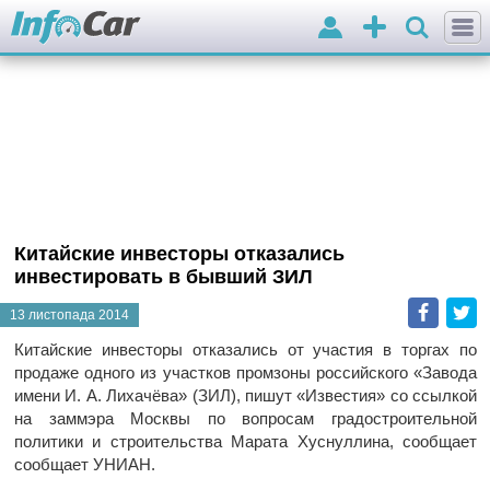
Вхід
Додати
оголошення
Китайские инвесторы отказались
инвестировать в бывший ЗИЛ
Faceb
T
13 листопада 2014
Китайские инвесторы отказались от участия в торгах по
продаже одного из участков промзоны российского «Завода
имени И. А. Лихачёва» (ЗИЛ), пишут «Известия» со ссылкой
на заммэра Москвы по вопросам градостроительной
политики и строительства Марата Хуснуллина, сообщает
сообщает УНИАН.