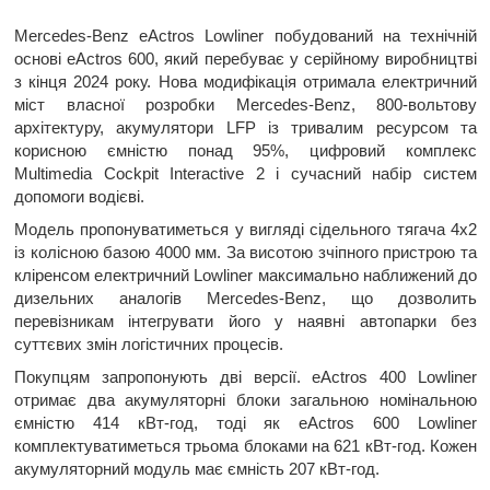
Mercedes-Benz eActros Lowliner побудований на технічній
основі eActros 600, який перебуває у серійному виробництві
з кінця 2024 року. Нова модифікація отримала електричний
міст власної розробки Mercedes-Benz, 800-вольтову
архітектуру, акумулятори LFP із тривалим ресурсом та
корисною ємністю понад 95%, цифровий комплекс
Multimedia Cockpit Interactive 2 і сучасний набір систем
допомоги водієві.
Модель пропонуватиметься у вигляді сідельного тягача 4x2
із колісною базою 4000 мм. За висотою зчіпного пристрою та
кліренсом електричний Lowliner максимально наближений до
дизельних аналогів Mercedes-Benz, що дозволить
перевізникам інтегрувати його у наявні автопарки без
суттєвих змін логістичних процесів.
Покупцям запропонують дві версії. eActros 400 Lowliner
отримає два акумуляторні блоки загальною номінальною
ємністю 414 кВт-год, тоді як eActros 600 Lowliner
комплектуватиметься трьома блоками на 621 кВт-год. Кожен
акумуляторний модуль має ємність 207 кВт-год.