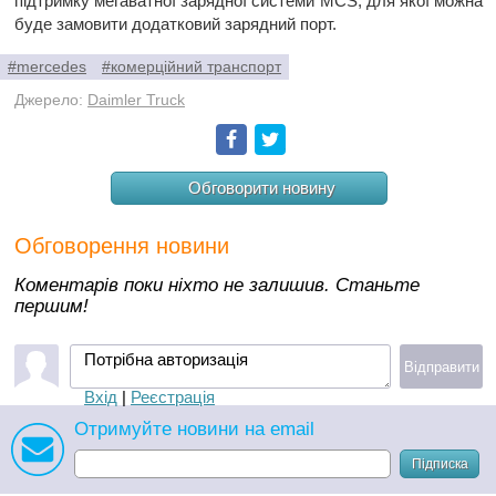
підтримку мегаватної зарядної системи MCS, для якої можна
буде замовити додатковий зарядний порт.
#mercedes
#комерційний транспорт
Джерело:
Daimler Truck
Facebook
Twitter
Обговорити новину
Обговорення новини
Коментарів поки ніхто не залишив. Станьте
першим!
Потрібна авторизація
Відправити
Вхід
|
Реєстрація
Отримуйте новини на email
Підписка