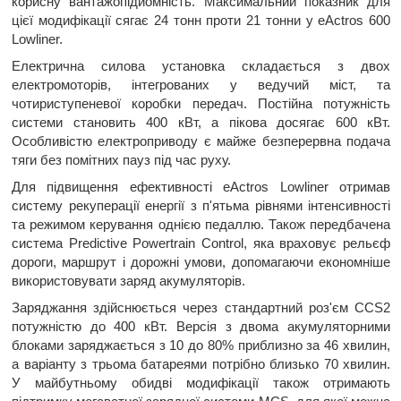
корисну вантажопідйомність. Максимальний показник для
цієї модифікації сягає 24 тонн проти 21 тонни у eActros 600
Lowliner.
Електрична силова установка складається з двох
електромоторів, інтегрованих у ведучий міст, та
чотириступеневої коробки передач. Постійна потужність
системи становить 400 кВт, а пікова досягає 600 кВт.
Особливістю електроприводу є майже безперервна подача
тяги без помітних пауз під час руху.
Для підвищення ефективності eActros Lowliner отримав
систему рекуперації енергії з п'ятьма рівнями інтенсивності
та режимом керування однією педаллю. Також передбачена
система Predictive Powertrain Control, яка враховує рельєф
дороги, маршрут і дорожні умови, допомагаючи економніше
використовувати заряд акумуляторів.
Заряджання здійснюється через стандартний роз'єм CCS2
потужністю до 400 кВт. Версія з двома акумуляторними
блоками заряджається з 10 до 80% приблизно за 46 хвилин,
а варіанту з трьома батареями потрібно близько 70 хвилин.
У майбутньому обидві модифікації також отримають