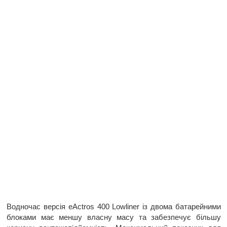
Водночас версія eActros 400 Lowliner із двома батарейними
блоками має меншу власну масу та забезпечує більшу