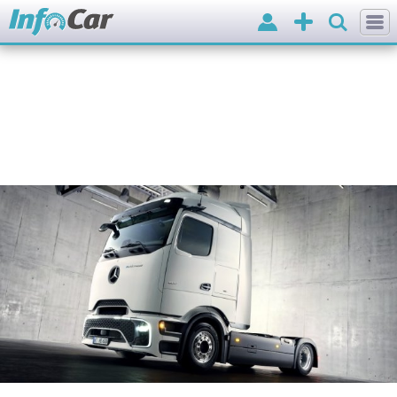
Вхід
Додати
оголошення