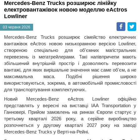
Mercedes-Benz Trucks розширює лінійку
електровантажівок новою моделлю eActros
Lowliner
Faceb
T
03 червня 2026
Mercedes-Benz Trucks розширює сімейство електричних
вантажівок eActros новою низькорамною версією Lowliner,
створеною спеціально для об'ємних магістральних
перевезень із мегатрейлерами. Такі напівпричепи мають
збільшений внутрішній простір і дозволяють перевозити
вантажі, для яких вирішальне значення має саме об'єм, а не
максимальна маса. Подібні рішення широко
використовуються, зокрема, в автомобільній промисловості
для транспортування комплектуючих.
Новий Mercedes-Benz eActros Lowliner офіційно
представлять у вересні на виставці IAA Transportation у
Ганновері. Прийом замовлень на ринках Європи стартує у
третьому кварталі 2026 року, а серійне виробництво
розпочнеться у другому кварталі 2027 року на заводі
Mercedes-Benz Trucks у Верті-на-Рейні.