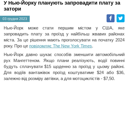
У Нью-Йорку планують запровадити плату за
затори
Faceb
T
03 грудня 2023
Нью-Йорк може стати першим містом у США, яке
запровадить плату за проїзд у найбільш жвавих районах
міста. За це рішення мають проголосувати на початку 2024
року. Про це
повідомляє The New York Times
.
Нью-Йорк давно шукає способів зменшити автомобільний
рух Мангеттеном. Якщо плани реалізують, водії повинні
будуть сплачувати $15 щоденно за проїзд у цьому районі.
Для водіїв вантажівок проїзд коштуватиме $24 або $36,
залежно від розміру автівки, а для мотоциклістів - $7,50.