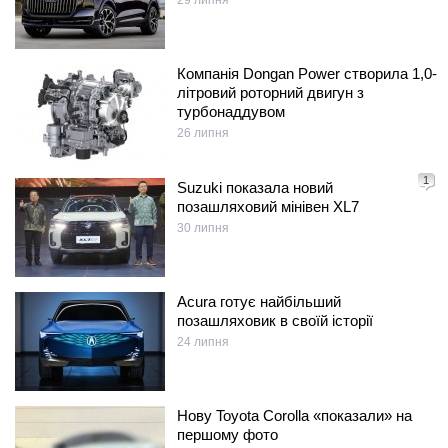
29 липня
Компанія Dongan Power створила 1,0-
літровий роторний двигун з
турбонаддувом
26 липня
1
Suzuki показала новий
позашляховий мінівен XL7
30 липня
Acura готує найбільший
позашляховик в своїй історії
24 липня
Нову Toyota Corolla «показали» на
першому фото