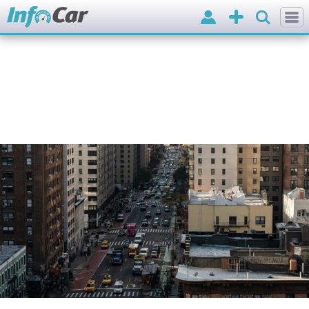
Вхід
Додати
оголошення