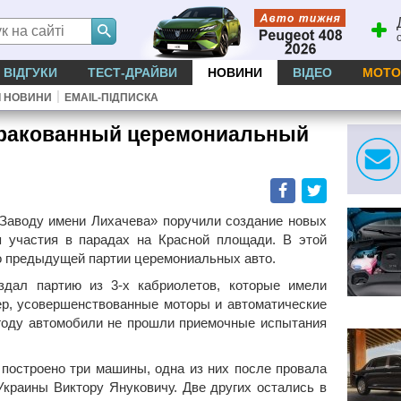
ВІДГУКИ
ТЕСТ-ДРАЙВИ
НОВИНИ
ВІДЕО
МОТО
|
І НОВИНИ
EMAIL-ПІДПИСКА
бракованный церемониальный
Facebook
Twitter
«Заводу имени Лихачева» поручили создание новых
я участия в парадах на Красной площади. В этой
о предыдущей партии церемониальных авто.
здал партию из 3-х кабриолетов, которые имели
ер, усовершенствованные моторы и автоматические
9 году автомобили не прошли приемочные испытания
 построено три машины, одна из них после провала
Украины Виктору Януковичу. Две других остались в