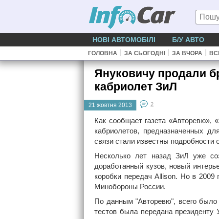
НОВІ АВТОМОБІЛІ
Б/У АВТО
|
|
|
ГОЛОВНА
ЗА СЬОГОДНІ
ЗА ВЧОРА
ВС
Януковичу продали 
кабриолет ЗиЛ
2
21 жовтня 2013
Как сообщает газета «Авторевю», 
кабриолетов, предназначенных дл
связи стали известны подробности 
Несколько лет назад ЗиЛ уже со
доработанный кузов, новый интерь
коробки передач Allison. Но в 200
Минобороны России.
По данным "Авторевю", всего было
тестов была передана президенту 