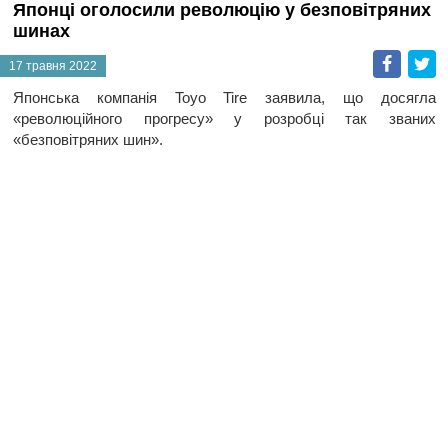
Японці оголосили революцію у безповітряних
шинах
Faceb
T
17 травня 2022
Японська компанія Toyo Tire заявила, що досягла
«революційного прогресу» у розробці так званих
«безповітряних шин».