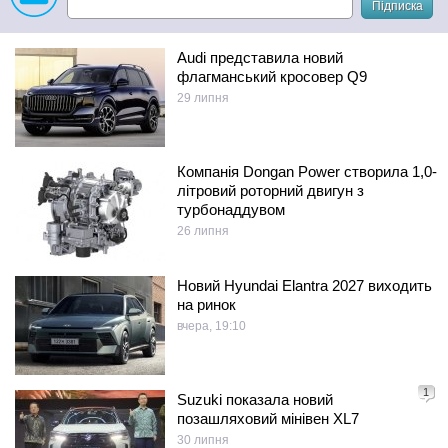
Підписка
Audi представила новий
флагманський кросовер Q9
29 липня
Компанія Dongan Power створила 1,0-
літровий роторний двигун з
турбонаддувом
26 липня
Новий Hyundai Elantra 2027 виходить
на ринок
вчера, 19:10
1
Suzuki показала новий
позашляховий мінівен XL7
30 липня