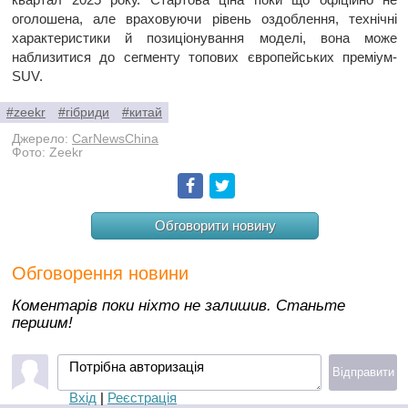
оголошена, але враховуючи рівень оздоблення, технічні
характеристики й позиціонування моделі, вона може
наблизитися до сегменту топових європейських преміум-
SUV.
#zeekr
#гібриди
#китай
Джерело:
CarNewsChina
Фото: Zeekr
Facebook
Twitter
Обговорити новину
Обговорення новини
Коментарів поки ніхто не залишив. Станьте
першим!
Потрібна авторизація
Відправити
Вхід
|
Реєстрація