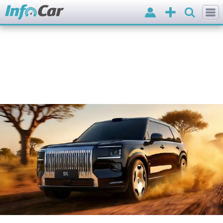
Вхід
Додати
оголошення