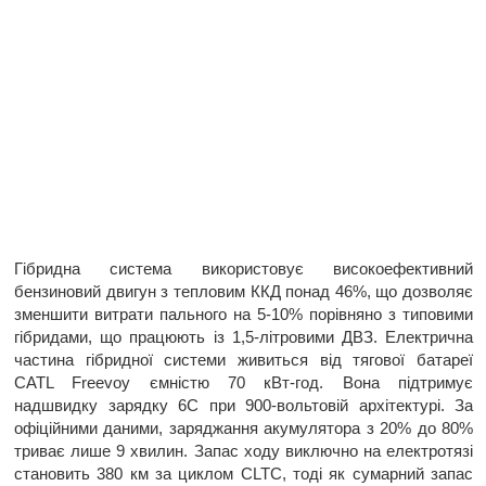
Гібридна система використовує високоефективний
бензиновий двигун з тепловим ККД понад 46%, що дозволяє
зменшити витрати пального на 5-10% порівняно з типовими
гібридами, що працюють із 1,5-літровими ДВЗ. Електрична
частина гібридної системи живиться від тягової батареї
CATL Freevoy ємністю 70 кВт-год. Вона підтримує
надшвидку зарядку 6С при 900-вольтовій архітектурі. За
офіційними даними, заряджання акумулятора з 20% до 80%
триває лише 9 хвилин. Запас ходу виключно на електротязі
становить 380 км за циклом CLTC, тоді як сумарний запас