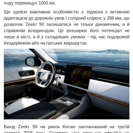
ходу перевищує 1000 км.
Ще однією важливою особливістю є підвіска з активною
адаптацією до дорожніх умов і солідний кліренс у 288 мм, що
дозволяє Zeekr 9X залишатися не тільки динамічним, а й
справжнім всюдиходом. Це розширює його потенціал не
лише в місті, а й у складніших умовах - під час подорожей
бездоріжжям або на гірських маршрутах.
Вихід Zeekr 9X на ринок Китаю запланований на третій
квартал 2025 року. Стартова ціна поки що офіційно не