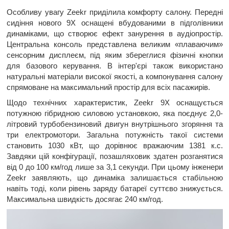
Особливу увагу Zeekr приділила комфорту салону. Передні
сидіння нового 9X оснащені вбудованими в підголівники
динаміками, що створює ефект занурення в аудіопростір.
Центральна консоль представлена великим «плаваючим»
сенсорним дисплеєм, під яким збереглися фізичні кнопки
для базового керування. В інтер'єрі також використано
натуральні матеріали високої якості, а компонування салону
спрямоване на максимальний простір для всіх пасажирів.
Щодо технічних характеристик, Zeekr 9X оснащується
потужною гібридною силовою установкою, яка поєднує 2,0-
літровий турбобензиновий двигун внутрішнього згоряння та
три електромотори. Загальна потужність такої системи
становить 1030 кВт, що дорівнює вражаючим 1381 к.с.
Завдяки цій конфігурації, позашляховик здатен розганятися
від 0 до 100 км/год лише за 3,1 секунди. При цьому інженери
Zeekr заявляють, що динаміка залишається стабільною
навіть тоді, коли рівень заряду батареї суттєво знижується.
Максимальна швидкість досягає 240 км/год.