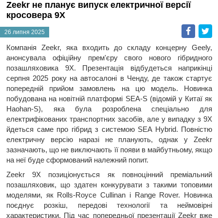
Zeekr не планує випуск електричної версії
кросовера 9X
Faceb
T
26 липня 2025
Компанія Zeekr, яка входить до складу концерну Geely,
анонсувала офіційну прем'єру свого нового гібридного
позашляховика 9X. Презентація відбудеться наприкінці
серпня 2025 року на автосалоні в Ченду, де також стартує
попередній прийом замовлень на цю модель. Новинка
побудована на новітній платформі SEA-S (відомій у Китаї як
Haohan-S), яка була розроблена спеціально для
електрифікованих транспортних засобів, але у випадку з 9X
йдеться саме про гібрид з системою SEA Hybrid. Повністю
електричну версію наразі не планують, однак у Zeekr
зазначають, що не виключають її появи в майбутньому, якщо
на неї буде сформований належний попит.
Zeekr 9X позиціонується як повноцінний преміальний
позашляховик, що здатен конкурувати з такими топовими
моделями, як Rolls-Royce Cullinan і Range Rover. Новинка
поєднує розкіш, передові технології та неймовірні
характеристики. Під час попередньої презентації Zeekr вже