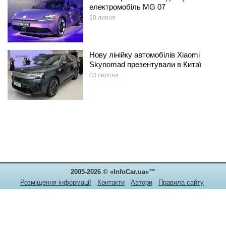
електромобіль MG 07
30 липня
Нову лінійку автомобілів Xiaomi
Skynomad презентували в Китаї
03 серпня
2005-2026 © «InfoCar.ua»™
Розміщення інформації
Контакти
Автори
Правила сайту
Конфіденційність