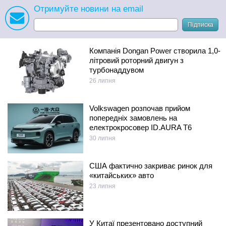
Отримуйте новини на email
Підписка
Компанія Dongan Power створила 1,0-
літровий роторний двигун з
турбонаддувом
26 липня
Volkswagen розпочав прийом
попередніх замовлень на
електрокросовер ID.AURA T6
30 липня
США фактично закриває ринок для
«китайських» авто
23 липня
У Китаї презентовано доступний