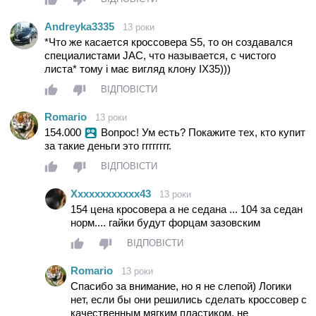
Andreyka3335
13 роки
*Что же касается кроссовера S5, то он создавался
специалистами JAC, что называется, с чистого
листа* тому і має вигляд клону IX35)))
ВІДПОВІСТИ
Romario
13 роки
154.000
Вопрос! Ум есть? Покажите тех, кто купит
за такие деньги это гггггггг.
ВІДПОВІСТИ
Xxxxxxxxxxxx43
13 роки
154 цена кросовера а не седана ... 104 за седан
норм.... гайки будут форцам зазовским
ВІДПОВІСТИ
Romario
13 роки
Спасибо за внимание, но я не слепой) Логики
нет, если бы они решились сделать кроссовер с
качественным мягким пластиком, не