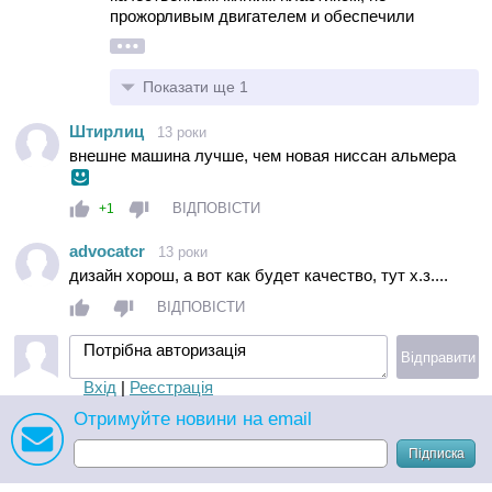
прожорливым двигателем и обеспечили
хорошее обслуживание, тогда да, конкурентам
пришлось бы думать, а так... Корыто, которое
на наших дорогах ржаветь будет, жрать бензин
Показати ще 1
как не в себя, и стоить 20000$ это не серьезно!
Штирлиц
13 роки
внешне машина лучше, чем новая ниссан альмера
ВІДПОВІСТИ
+1
advocatcr
13 роки
дизайн хорош, а вот как будет качество, тут х.з....
ВІДПОВІСТИ
Потрібна авторизація
Відправити
Вхід
|
Реєстрація
Отримуйте новини на email
Підписка