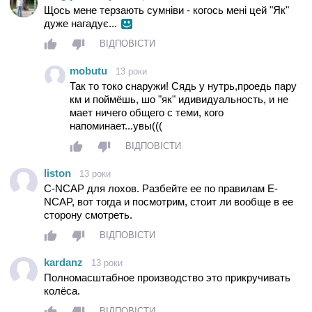
Щось мене терзають сумніви - когось мені цей "Як"
дуже нагадує...
ВІДПОВІСТИ
mobutu
13 роки
Так то токо снаружи! Сядь у нутрь,проедь пару
км и поймёшь, шо "як" идивидуальность, и не
мает ничего общего с теми, кого
напоминает...увы(((
ВІДПОВІСТИ
liston
13 роки
C-NCAP для лохов. Разбейте ее по правилам E-
NCAP, вот тогда и посмотрим, стоит ли вообще в ее
сторону смотреть.
ВІДПОВІСТИ
kardanz
13 роки
Полномасштабное производство это прикручивать
колёса.
ВІДПОВІСТИ