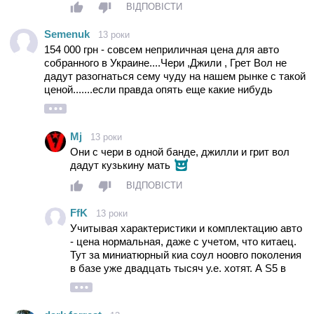
ВІДПОВІСТИ
Semenuk
13 роки
154 000 грн - совсем неприличная цена для авто
собранного в Украине....Чери ,Джили , Грет Вол не
дадут разогнаться сему чуду на нашем рынке с такой
ценой.......если правда опять еще какие нибудь
акцизы не выдумают
Mj
13 роки
Они с чери в одной банде, джилли и грит вол
дадут кузькину мать
ВІДПОВІСТИ
FfK
13 роки
Учитывая характеристики и комплектацию авто
- цена нормальная, даже с учетом, что китаец.
Тут за миниатюрный киа соул ноовго поколения
в базе уже двадцать тысяч у.е. хотят. А S5 в
максимальной комплектации с турбодвиглом и
кучей электроники за 165 т. вполне интересный
вариант.