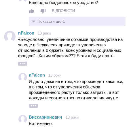
Еще одно богдановское уродство?
ВІДПОВІСТИ
Показати ще 1
nFalcon
13 роки
«Бесусловно, увеличение объемов производства на
заводе в Черкассах приведет к увеличению
отчислений в бюджеты всех уровней и социальных
фондов" - Каким образом??? Если я буду срать
каждый день какашками в унитаз еще усерднее
денег от этого не прибавится - так каким образом у
них это получится на всех уровнях??
nFalcon
13 роки
И дело даже не в том, что производят какашки,
а в том, что от увеличения объемов
произведенного растут только затраты, а вот
доходы и соответственно отчисления идут с
продаж!
Виссарионович
13 роки
Вот именно.