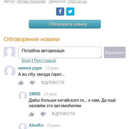
Автор:
Артем Киселев
Джерело:
InfoCar.ua
Facebook
Twitter
Обговорити новину
Обговорення новини
Потрібна авторизація
Відправити
Вхід
|
Реєстрація
микки рурк
13 роки
А во лбу звезда горит...
ВІДПОВІСТИ
19655
13 роки
Даёш больше китайского ге... к нам. Да ещё
назовём это автомобилем
ВІДПОВІСТИ
AlexKo
13 роки