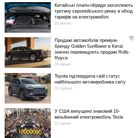
Китайські плагін-гібриди захоплюють
третину європейського ринку в обхід
тарифів на електромобілі
26 липня
1
Продажі автомобілів преміум-
бренду Golden Sunflower в Китаї
значно перевищують продажі Rolls-
Royce
28 липня
Toyota підтвердила свій статус
найбільшого автовиробника світу
02 серпня
У США випущено знаковий 10-
мільйонний електромобіль Tesla
31 липня