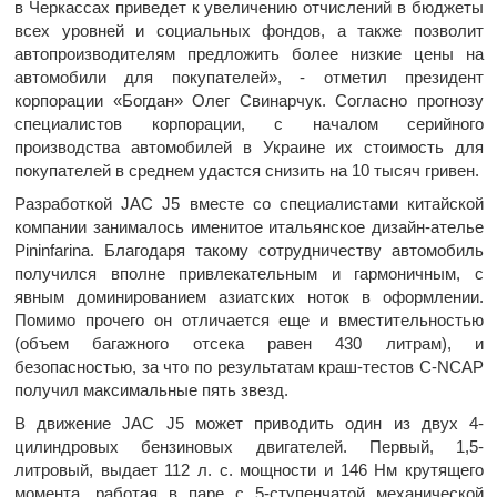
в Черкассах приведет к увеличению отчислений в бюджеты
всех уровней и социальных фондов, а также позволит
автопроизводителям предложить более низкие цены на
автомобили для покупателей», - отметил президент
корпорации «Богдан» Олег Свинарчук. Согласно прогнозу
специалистов корпорации, с началом серийного
производства автомобилей в Украине их стоимость для
покупателей в среднем удастся снизить на 10 тысяч гривен.
Разработкой JAC J5 вместе со специалистами китайской
компании занималось именитое итальянское дизайн-ателье
Pininfarina. Благодаря такому сотрудничеству автомобиль
получился вполне привлекательным и гармоничным, с
явным доминированием азиатских ноток в оформлении.
Помимо прочего он отличается еще и вместительностью
(объем багажного отсека равен 430 литрам), и
безопасностью, за что по результатам краш-тестов C-NCAP
получил максимальные пять звезд.
В движение JAC J5 может приводить один из двух 4-
цилиндровых бензиновых двигателей. Первый, 1,5-
литровый, выдает 112 л. с. мощности и 146 Нм крутящего
момента, работая в паре с 5-ступенчатой механической