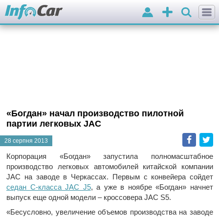
Вхід
Додати
оголошення
«Богдан» начал производство пилотной
партии легковых JAC
Faceb
T
28 серпня 2013
Корпорация «Богдан» запустила полномасштабное
производство легковых автомобилей китайской компании
JAC на заводе в Черкассах. Первым с конвейера сойдет
седан С-класса JAC J5
, а уже в ноябре «Богдан» начнет
выпуск еще одной модели – кроссовера JAC S5.
«Бесусловно, увеличение объемов производства на заводе