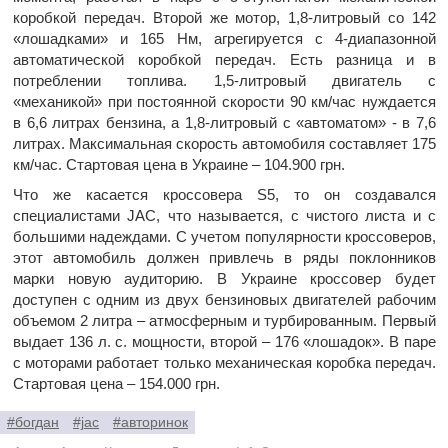
коробкой передач. Второй же мотор, 1,8-литровый со 142
«лошадками» и 165 Нм, агрегируется с 4-диапазонной
автоматической коробкой передач. Есть разница и в
потреблении топлива. 1,5-литровый двигатель с
«механикой» при постоянной скорости 90 км/час нуждается
в 6,6 литрах бензина, а 1,8-литровый с «автоматом» - в 7,6
литрах. Максимальная скорость автомобиля составляет 175
км/час. Стартовая цена в Украине – 104.900 грн.
Что же касается кроссовера S5, то он создавался
специалистами JAC, что называется, с чистого листа и с
большими надеждами. С учетом популярности кроссоверов,
этот автомобиль должен привлечь в ряды поклонников
марки новую аудиторию. В Украине кроссовер будет
доступен с одним из двух бензиновых двигателей рабочим
объемом 2 литра – атмосферным и турбированным. Первый
выдает 136 л. с. мощности, второй – 176 «лошадок». В паре
с моторами работает только механическая коробка передач.
Стартовая цена – 154.000 грн.
#богдан
#jac
#авторинок