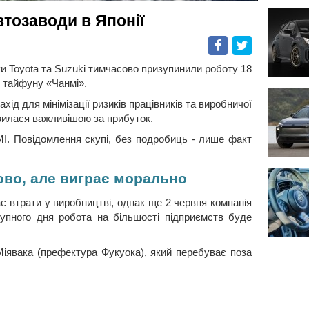
тозаводи в Японії
Facebook
Twitter
ки Toyota та Suzuki тимчасово призупинили роботу 18
 тайфуну «Чанмі».
ід для мінімізації ризиків працівників та виробничої
вилася важливішою за прибуток.
І. Повідомлення скупі, без подробиць - лише факт
ово, але виграє морально
ає втрати у виробництві, однак ще 2 червня компанія
тупного дня робота на більшості підприємств буде
Міявака (префектура Фукуока), який перебуває поза