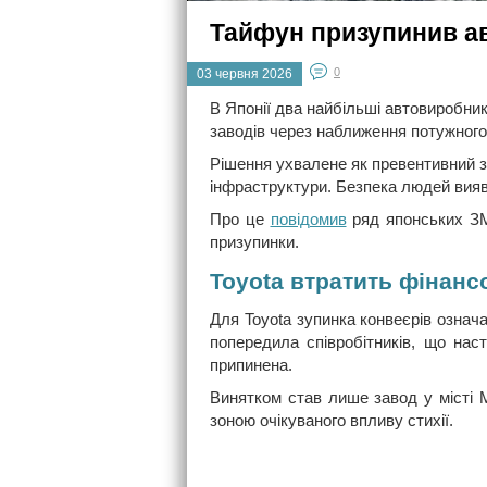
Тайфун призупинив ав
0
03 червня 2026
В Японії два найбільші автовиробни
заводів через наближення потужного
Рішення ухвалене як превентивний зах
інфраструктури. Безпека людей вия
Про це
повідомив
ряд японських ЗМ
призупинки.
Toyota втратить фінанс
Для Toyota зупинка конвеєрів означ
попередила співробітників, що нас
припинена.
Винятком став лише завод у місті 
зоною очікуваного впливу стихії.