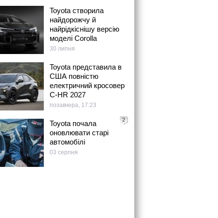
Toyota створила
найдорожчу й
найрідкіснішу версію
моделі Corolla
30 липня
Toyota представила в
США повністю
електричний кросовер
C-HR 2027
позавчера, 17:23
2
Toyota почала
оновлювати старі
автомобілі
03 серпня