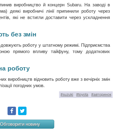
упинив виробництво й концерн Subaru. На заводі в
ма) деякі виробничі лінії припинили роботу через
нтів, які не встигли доставити через ускладнення
ть без змін
одовжують роботу у штатному режимі. Підприємства
зоною прямого впливу тайфуну, тому додаткових
на роботу
них виробництв відновить роботу вже з вечірніх змін
ізації погодних умов.
#suzuki
#toyota
#авторинок
Facebook
Twitter
Обговорити новину