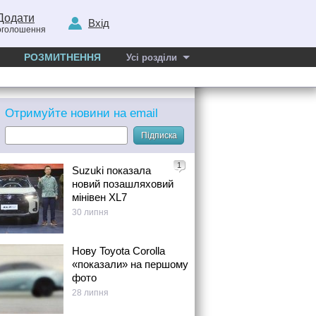
Додати
Вхід
оголошення
РОЗМИТНЕННЯ
Усі розділи
Отримуйте новини на email
Підписка
1
Suzuki показала
новий позашляховий
мінівен XL7
30 липня
Нову Toyota Corolla
«показали» на першому
фото
28 липня