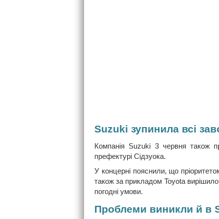
Suzuki зупинила всі за
Компанія Suzuki 3 червня також п
префектурі Сідзуока.
У концерні пояснили, що пріоритето
також за прикладом Toyota вирішило
погодні умови.
Проблеми виникли й в 