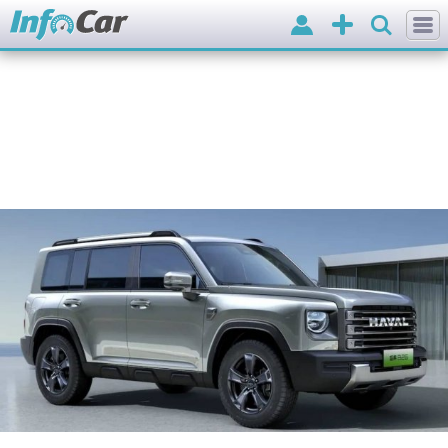
Вхід
Додати
оголошення