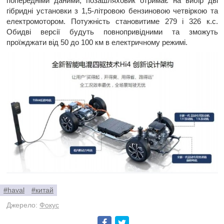
попередніми даними, позашляховик отримає на вибір дві
гібридні установки з 1,5-літровою бензиновою четвіркою та
електромотором. Потужність становитиме 279 і 326 к.с.
Обидві версії будуть повнопривідними та зможуть
проїжджати від 50 до 100 км в електричному режимі.
#haval
#китай
Джерело:
Фокус
Facebook
Twitter