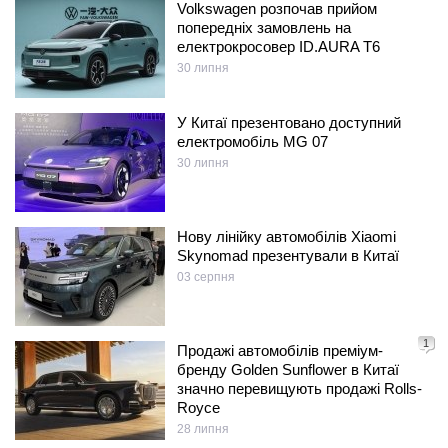
Volkswagen розпочав прийом
попередніх замовлень на
електрокросовер ID.AURA T6
30 липня
У Китаї презентовано доступний
електромобіль MG 07
30 липня
Нову лінійку автомобілів Xiaomi
Skynomad презентували в Китаї
03 серпня
1
Продажі автомобілів преміум-
бренду Golden Sunflower в Китаї
значно перевищують продажі Rolls-
Royce
28 липня